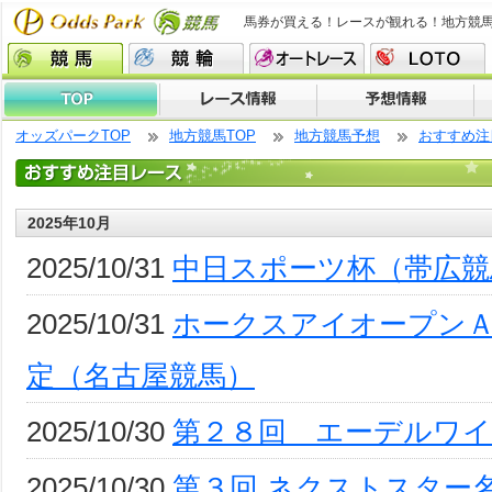
馬券が買える！レースが観れる！地方競
オッズパークTOP
地方競馬TOP
地方競馬予想
おすすめ注
2025年10月
2025/10/31
中日スポーツ杯（帯広競
2025/10/31
ホークスアイオープンＡ
定（名古屋競馬）
2025/10/30
第２８回 エーデルワイ
2025/10/30
第３回 ネクストスター