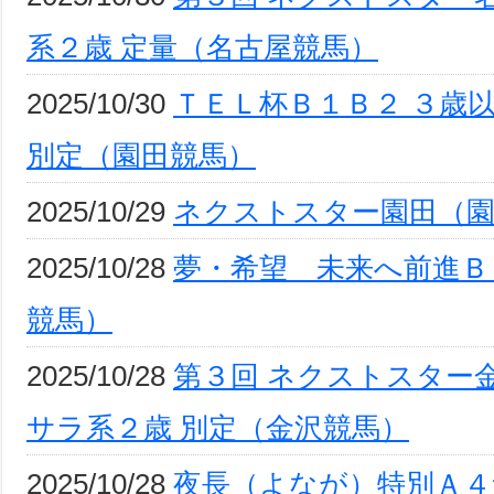
系２歳 定量（名古屋競馬）
2025/10/30
ＴＥＬ杯Ｂ１Ｂ２ ３歳
別定（園田競馬）
2025/10/29
ネクストスター園田（園
2025/10/28
夢・希望 未来へ前進Ｂ
競馬）
2025/10/28
第３回 ネクストスター
サラ系２歳 別定（金沢競馬）
2025/10/28
夜長（よなが）特別Ａ４