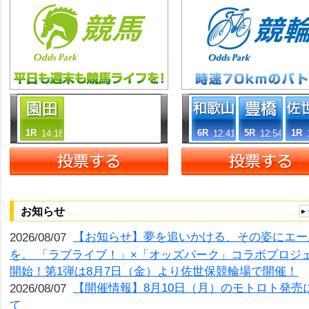
1R
6R
5R
1R
14:18
12:41
12:54
お知らせ
▸
【お知らせ】夢を追いかける、その姿にエー
2026/08/07
を。 「ラブライブ！」×「オッズパーク」コラボプロジ
開始！第1弾は8月7日（金）より佐世保競輪場で開催！
【開催情報】8月10日（月）のモトロト発売
2026/08/07
て