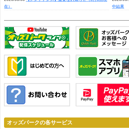
在）
中結果
オッズパークの各サービス