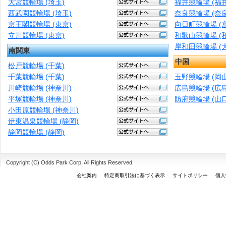
大宮競輪場 (埼玉)
福井競輪場 (福井
西武園競輪場 (埼玉)
奈良競輪場 (奈良
京王閣競輪場 (東京)
向日町競輪場 (
立川競輪場 (東京)
和歌山競輪場 (
岸和田競輪場 (
南関東
中国
松戸競輪場 (千葉)
千葉競輪場 (千葉)
玉野競輪場 (岡山
川崎競輪場 (神奈川)
広島競輪場 (広島
平塚競輪場 (神奈川)
防府競輪場 (山口
小田原競輪場 (神奈川)
伊東温泉競輪場 (静岡)
静岡競輪場 (静岡)
Copyright (C) Odds Park Corp. All Rights Reserved.
会社案内
特定商取引法に基づく表示
サイトポリシー
個人