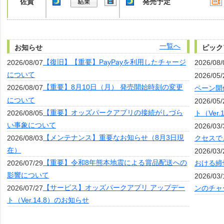
佐賀
発売予定
一覧へ
お知らせ
ピック
【復旧】【重要】PayPayを利用したチャージ
2026/08/07
2026/08/
について
2026/05/
【重要】8月10日（月） 発売開始時刻の変更
2026/08/07
ペーン開
について
2026/05/
【重要】オッズパークアプリの接続がしづら
2026/08/05
ト（Ver
い事象について
2026/03/
【メンテナンス】重要なお知らせ（8月3日現
2026/08/03
クセスで
在）
2026/03/
【重要】令和8年熊本地震による賞品配送への
2026/07/29
おける締
影響について
2026/03/
【サービス】オッズパークアプリ アップデー
2026/07/27
ンのチャ
ト（Ver.14.8）のお知らせ