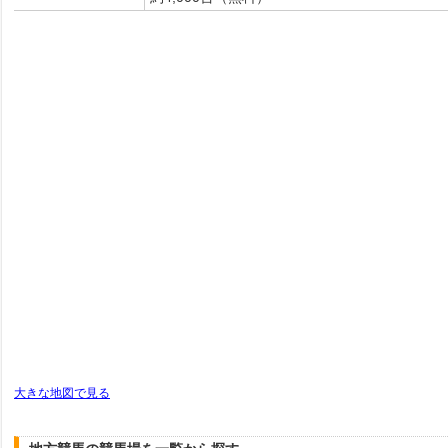
大きな地図で見る