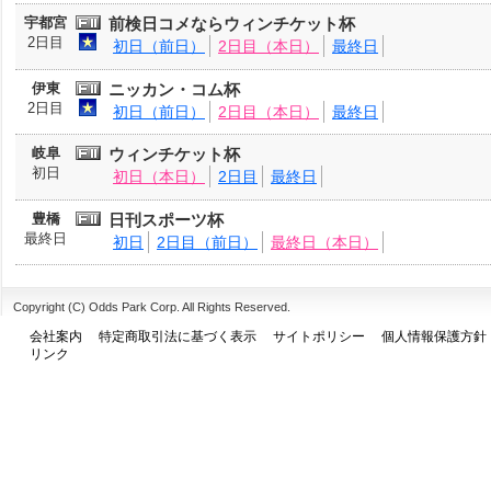
宇都宮
前検日コメならウィンチケット杯
2日目
初日（前日）
2日目（本日）
最終日
伊東
ニッカン・コム杯
2日目
初日（前日）
2日目（本日）
最終日
岐阜
ウィンチケット杯
初日
初日（本日）
2日目
最終日
豊橋
日刊スポーツ杯
最終日
初日
2日目（前日）
最終日（本日）
Copyright (C) Odds Park Corp. All Rights Reserved.
会社案内
特定商取引法に基づく表示
サイトポリシー
個人情報保護方針
リンク