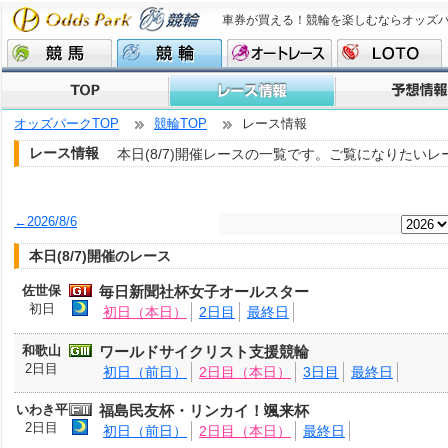
車券が買える！競輪を楽しむならオッズ
オッズパークTOP
競輪TOP
レース情報
レース情報
本日(8/7)開催レースの一覧です。ご覧になりたい
←2026/8/6
本日(8/7)開催のレース
佐世保
毎日新聞社杯女子オールスター
初日
初日（本日）
2日目
最終日
和歌山
ワールドサイクリスト支援競輪
2日目
初日（前日）
2日目（本日）
3日目
最終日
いわき平
福島民友杯・リンカイ！颯来杯
2日目
初日（前日）
2日目（本日）
最終日