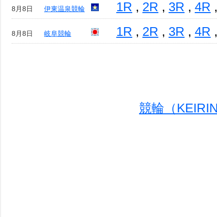
1R
,
2R
,
3R
,
4R
8月8日
伊東温泉競輪
1R
,
2R
,
3R
,
4R
8月8日
岐阜競輪
競輪（KEIR