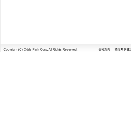
Copyright (C) Odds Park Corp. All Rights Reserved.
会社案内
特定商取引