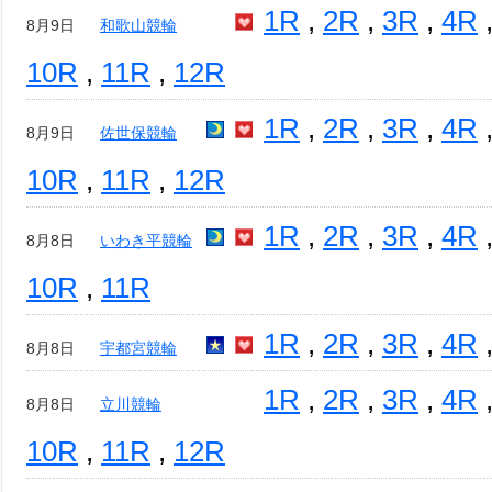
1R
,
2R
,
3R
,
4R
8月9日
和歌山競輪
10R
,
11R
,
12R
1R
,
2R
,
3R
,
4R
8月9日
佐世保競輪
10R
,
11R
,
12R
1R
,
2R
,
3R
,
4R
8月8日
いわき平競輪
10R
,
11R
1R
,
2R
,
3R
,
4R
8月8日
宇都宮競輪
1R
,
2R
,
3R
,
4R
8月8日
立川競輪
10R
,
11R
,
12R