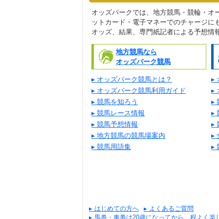
オッズパークでは、地方競馬・競輪・オ
ットカード・電子マネーでのチャージに
オッズ、結果、専門紙記者による予想情
地方競馬なら
オッズパーク競馬
▸ オッズパーク競馬とは？
▸
▸ オッズパーク競馬利用ガイド
▸
▸ 競馬を知ろう
▸
▸ 競馬レース情報
▸
▸ 競馬予想情報
▸
▸ 地方競馬の競馬場案内
▸
▸ 競馬用語集
▸
▸ はじめての方へ
▸ よくあるご質問
▸ 馬券・車券は20歳になってから 程よく楽