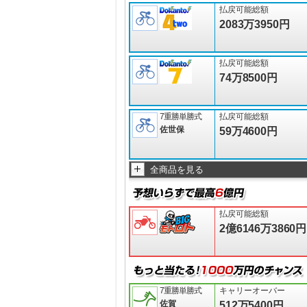
払戻可能総額
2083万3950円
払戻可能総額
74万8500円
7重勝単勝式
払戻可能総額
佐世保
59万4600円
全商品を見る
払戻可能総額
2億6146万3860円
7重勝単勝式
キャリーオーバー
佐賀
512万5400円