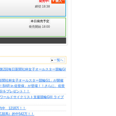
発売中!
締切 18:38
本日発売予定
発売開始 18:00
▸
一覧へ
世保競輪 第2回毎日新聞社杯女子オールスター競輪GI
新聞社杯女子オールスター競輪G1」が開催
BAR in 佐世保」が登場！！さらに、佐世
円分をプレゼント！！
山競輪 ワールドサイクリスト支援競輪GIII ライブ
）的中 1218万！！
競馬）的中542万！！