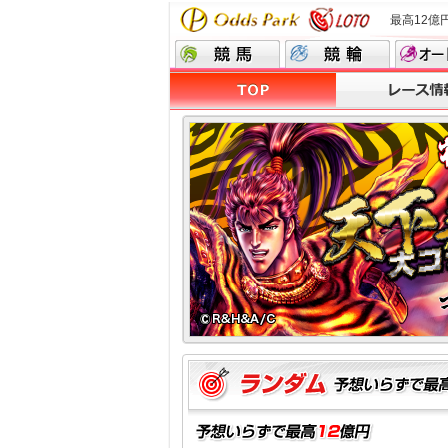
最高12億