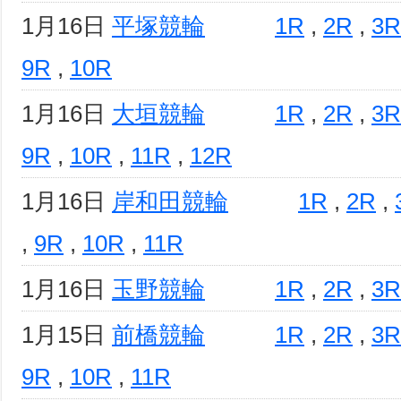
1月16日
平塚競輪
1R
,
2R
,
3R
9R
,
10R
1月16日
大垣競輪
1R
,
2R
,
3R
9R
,
10R
,
11R
,
12R
1月16日
岸和田競輪
1R
,
2R
,
,
9R
,
10R
,
11R
1月16日
玉野競輪
1R
,
2R
,
3R
1月15日
前橋競輪
1R
,
2R
,
3R
9R
,
10R
,
11R