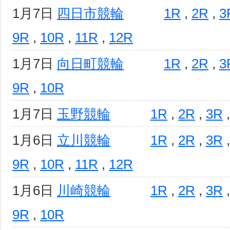
1月7日
四日市競輪
1R
,
2R
,
3
9R
,
10R
,
11R
,
12R
1月7日
向日町競輪
1R
,
2R
,
3
9R
,
10R
1月7日
玉野競輪
1R
,
2R
,
3R
1月6日
立川競輪
1R
,
2R
,
3R
9R
,
10R
,
11R
,
12R
1月6日
川崎競輪
1R
,
2R
,
3R
9R
,
10R