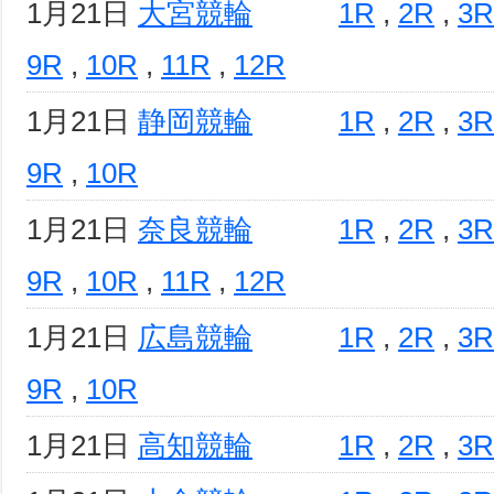
1月21日
大宮競輪
1R
,
2R
,
3R
9R
,
10R
,
11R
,
12R
1月21日
静岡競輪
1R
,
2R
,
3R
9R
,
10R
1月21日
奈良競輪
1R
,
2R
,
3R
9R
,
10R
,
11R
,
12R
1月21日
広島競輪
1R
,
2R
,
3R
9R
,
10R
1月21日
高知競輪
1R
,
2R
,
3R