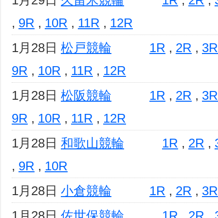
1月29日
久留米競輪
1R
,
2R
,
,
9R
,
10R
,
11R
,
12R
1月28日
松戸競輪
1R
,
2R
,
3R
9R
,
10R
,
11R
,
12R
1月28日
松阪競輪
1R
,
2R
,
3R
9R
,
10R
,
11R
,
12R
1月28日
和歌山競輪
1R
,
2R
,
,
9R
,
10R
1月28日
小倉競輪
1R
,
2R
,
3R
1月28日
佐世保競輪
1R
,
2R
,