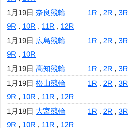
1月19日
奈良競輪
1R
,
2R
,
3R
9R
,
10R
,
11R
,
12R
1月19日
広島競輪
1R
,
2R
,
3R
9R
,
10R
1月19日
高知競輪
1R
,
2R
,
3R
1月19日
松山競輪
1R
,
2R
,
3R
9R
,
10R
,
11R
,
12R
1月18日
大宮競輪
1R
,
2R
,
3R
9R
,
10R
,
11R
,
12R