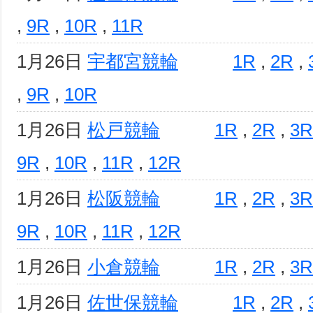
,
9R
,
10R
,
11R
1月26日
宇都宮競輪
1R
,
2R
,
,
9R
,
10R
1月26日
松戸競輪
1R
,
2R
,
3R
9R
,
10R
,
11R
,
12R
1月26日
松阪競輪
1R
,
2R
,
3R
9R
,
10R
,
11R
,
12R
1月26日
小倉競輪
1R
,
2R
,
3R
1月26日
佐世保競輪
1R
,
2R
,