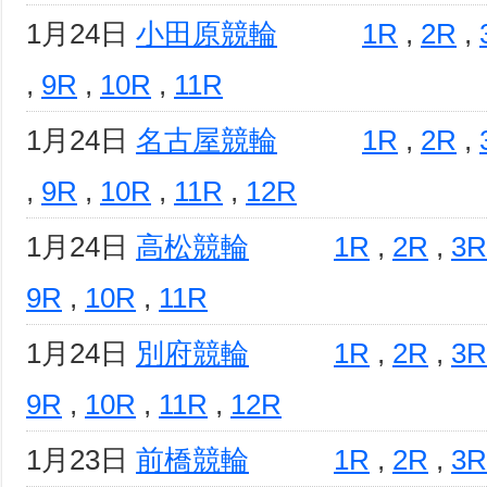
1月24日
小田原競輪
1R
,
2R
,
,
9R
,
10R
,
11R
1月24日
名古屋競輪
1R
,
2R
,
,
9R
,
10R
,
11R
,
12R
1月24日
高松競輪
1R
,
2R
,
3R
9R
,
10R
,
11R
1月24日
別府競輪
1R
,
2R
,
3R
9R
,
10R
,
11R
,
12R
1月23日
前橋競輪
1R
,
2R
,
3R