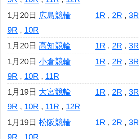
1月20日
広島競輪
1R
,
2R
,
3R
9R
,
10R
1月20日
高知競輪
1R
,
2R
,
3R
1月20日
小倉競輪
1R
,
2R
,
3R
9R
,
10R
,
11R
1月19日
大宮競輪
1R
,
2R
,
3R
9R
,
10R
,
11R
,
12R
1月19日
松阪競輪
1R
,
2R
,
3R
9R
,
10R