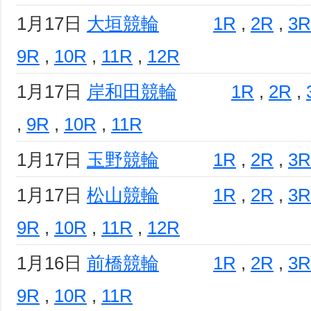
1月17日
大垣競輪
1R
,
2R
,
3R
9R
,
10R
,
11R
,
12R
1月17日
岸和田競輪
1R
,
2R
,
,
9R
,
10R
,
11R
1月17日
玉野競輪
1R
,
2R
,
3R
1月17日
松山競輪
1R
,
2R
,
3R
9R
,
10R
,
11R
,
12R
1月16日
前橋競輪
1R
,
2R
,
3R
9R
,
10R
,
11R