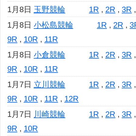
1月8日
玉野競輪
1R
,
2R
,
3R
1月8日
小松島競輪
1R
,
2R
,
3
9R
,
10R
,
11R
1月8日
小倉競輪
1R
,
2R
,
3R
9R
,
10R
,
11R
1月7日
立川競輪
1R
,
2R
,
3R
9R
,
10R
,
11R
,
12R
1月7日
川崎競輪
1R
,
2R
,
3R
9R
,
10R