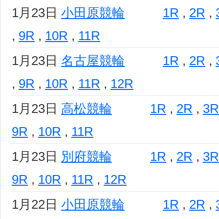
1月23日
小田原競輪
1R
,
2R
,
,
9R
,
10R
,
11R
1月23日
名古屋競輪
1R
,
2R
,
,
9R
,
10R
,
11R
,
12R
1月23日
高松競輪
1R
,
2R
,
3R
9R
,
10R
,
11R
1月23日
別府競輪
1R
,
2R
,
3R
9R
,
10R
,
11R
,
12R
1月22日
小田原競輪
1R
,
2R
,