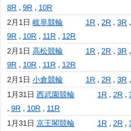
8R
,
9R
,
10R
2月1日
岐阜競輪
1R
,
2R
,
3R
9R
,
10R
,
11R
,
12R
2月1日
高松競輪
1R
,
2R
,
3R
9R
,
10R
,
11R
,
12R
2月1日
小倉競輪
1R
,
2R
,
3R
1月31日
西武園競輪
1R
,
2R
,
,
9R
,
10R
,
11R
1月31日
京王閣競輪
1R
,
2R
,