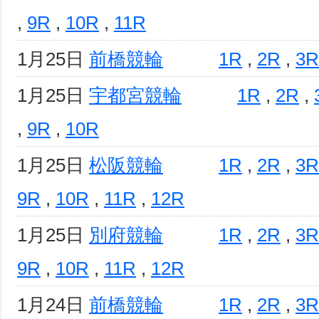
,
9R
,
10R
,
11R
1月25日
前橋競輪
1R
,
2R
,
3R
1月25日
宇都宮競輪
1R
,
2R
,
,
9R
,
10R
1月25日
松阪競輪
1R
,
2R
,
3R
9R
,
10R
,
11R
,
12R
1月25日
別府競輪
1R
,
2R
,
3R
9R
,
10R
,
11R
,
12R
1月24日
前橋競輪
1R
,
2R
,
3R