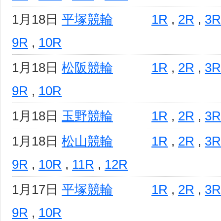
1月18日
平塚競輪
1R
,
2R
,
3R
9R
,
10R
1月18日
松阪競輪
1R
,
2R
,
3R
9R
,
10R
1月18日
玉野競輪
1R
,
2R
,
3R
1月18日
松山競輪
1R
,
2R
,
3R
9R
,
10R
,
11R
,
12R
1月17日
平塚競輪
1R
,
2R
,
3R
9R
,
10R