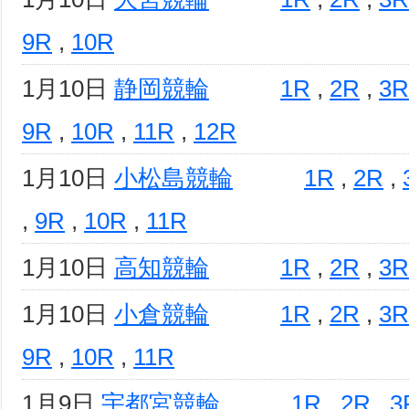
9R
,
10R
1月10日
静岡競輪
1R
,
2R
,
3R
9R
,
10R
,
11R
,
12R
1月10日
小松島競輪
1R
,
2R
,
,
9R
,
10R
,
11R
1月10日
高知競輪
1R
,
2R
,
3R
1月10日
小倉競輪
1R
,
2R
,
3R
9R
,
10R
,
11R
1月9日
宇都宮競輪
1R
,
2R
,
3