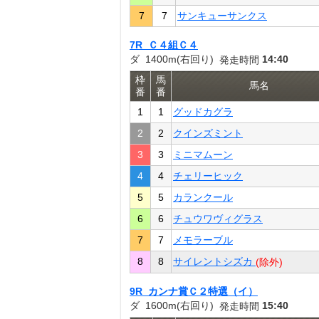
7
7
サンキューサンクス
7R Ｃ４組Ｃ４
ダ 1400m(右回り)
14:40
発走時間
枠
馬
馬名
番
番
1
1
グッドカグラ
2
2
クインズミント
3
3
ミニマムーン
4
4
チェリーヒック
5
5
カランクール
6
6
チュウワヴィグラス
7
7
メモラーブル
8
8
サイレントシズカ
(除外)
9R カンナ賞Ｃ２特選（イ）
ダ 1600m(右回り)
15:40
発走時間