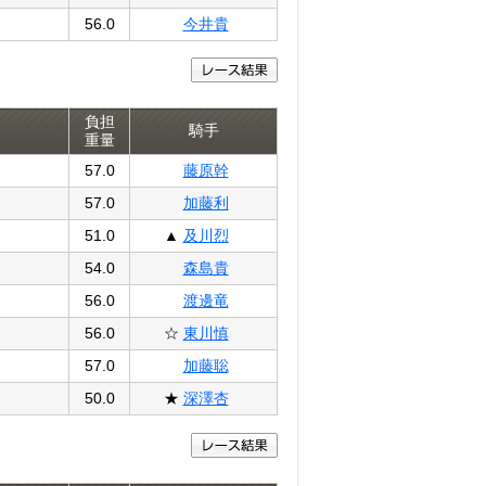
56.0
今井貴
負担
騎手
重量
57.0
藤原幹
57.0
加藤利
51.0
▲
及川烈
54.0
森島貴
56.0
渡邊竜
56.0
☆
東川慎
57.0
加藤聡
50.0
★
深澤杏