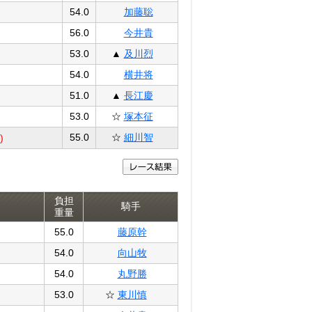
54.0
加藤聡
56.0
今井貴
53.0
▲
及川烈
54.0
横井将
51.0
▲
長江慶
53.0
☆
塚本征
55.0
☆
細川智
)
負担
騎手
重量
55.0
藤原幹
54.0
向山牧
54.0
丸野勝
53.0
☆
東川慎