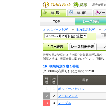
馬券が買
オッズパークTOP
地方競馬TOP
投票会員の皆様には「全国公営競馬専門誌協会」
閲覧方法は、投票会員のIDでログイン→「開催
1R 朝焼特別２歳１特別
ダ 800m(右回り)
11:10
発走時間
枠
馬
馬名
番
番
1
1
ボルドーネセバル
2
2
マイロマンス
3
3
ノーブル