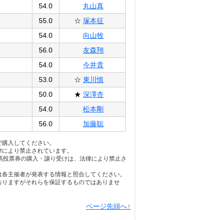
54.0
丸山真
55.0
☆
塚本征
54.0
向山牧
56.0
友森翔
54.0
今井貴
53.0
☆
東川慎
50.0
★
深澤杏
54.0
松本剛
56.0
加藤聡
で購入してください。
律により禁止されています。
馬投票券の購入・譲り受けは、法律により禁止さ
は各主催者が発表する情報と照合してください。
おりますがそれらを保証するものではありませ
ページ先頭へ↑