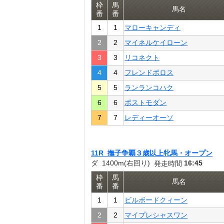
枠
馬
馬名
番
番
1
1
マローキャンディ
2
2
マイネルケイローン
3
3
リコネクト
4
4
フレンドポロス
5
5
ランランコハク
6
6
ポストモダン
7
7
レディーオーソ
11R 撫子争覇３歳以上牝馬・オープン
ダ 1400m(右回り)
16:45
発走時間
枠
馬
馬名
番
番
1
1
ビルボードクィーン
2
2
マイプレシャスワン