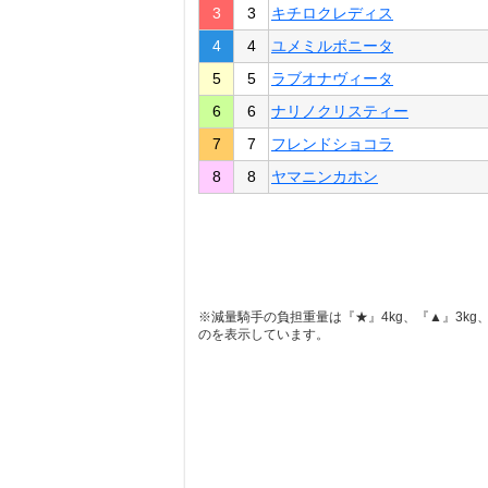
3
3
キチロクレディス
4
4
ユメミルボニータ
5
5
ラブオナヴィータ
6
6
ナリノクリスティー
7
7
フレンドショコラ
8
8
ヤマニンカホン
※減量騎手の負担重量は『★』4kg、『▲』3kg、『
のを表示しています。