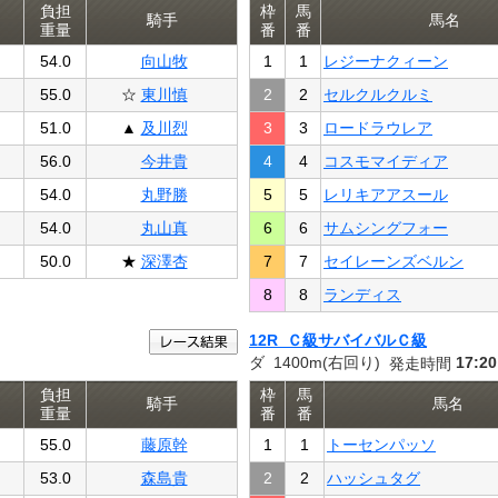
負担
枠
馬
騎手
馬名
重量
番
番
54.0
向山牧
1
1
レジーナクィーン
55.0
☆
東川慎
2
2
セルクルクルミ
51.0
▲
及川烈
3
3
ロードラウレア
56.0
今井貴
4
4
コスモマイディア
54.0
丸野勝
5
5
レリキアアスール
54.0
丸山真
6
6
サムシングフォー
50.0
★
深澤杏
7
7
セイレーンズベルン
8
8
ランディス
12R Ｃ級サバイバルＣ級
ダ 1400m(右回り)
17:20
発走時間
負担
枠
馬
騎手
馬名
重量
番
番
55.0
藤原幹
1
1
トーセンパッソ
53.0
森島貴
2
2
ハッシュタグ