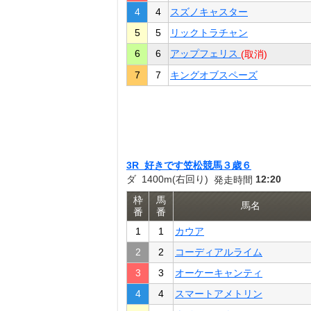
4
4
スズノキャスター
5
5
リックトラチャン
6
6
アップフェリス
(取消)
7
7
キングオブスペーズ
3R 好きです笠松競馬３歳６
ダ 1400m(右回り)
12:20
発走時間
枠
馬
馬名
番
番
1
1
カウア
2
2
コーディアルライム
3
3
オーケーキャンティ
4
4
スマートアメトリン