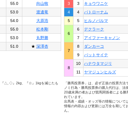
55.0
向山牧
3
3
キョウワニケ
53.0
渡邊竜
4
4
パトローナム
54.0
大原浩
5
5
ヒルノパルマ
55.0
松本剛
6
デクラーク
6
53.0
丸野勝
7
アイファーキャノン
51.0
★
深澤杏
8
ダンカーコ
7
9
パットサイテ
10
ハナウタマジリ
8
11
ヤマジュンヒルズ
△, ◇』2kg、『☆』1kgを減じたも
「勝馬投票券」は、必ず正規の投票方法
ノミ行為・勝馬投票券の購入代行は、法
20歳未満の者および競馬関係者による勝
れています。
出馬表・成績・オッズ等の情報について
情報の内容および更新には万全を期して
ん。