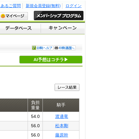
くあるご質問
新規会員登録(無料)
ログイン
AI予想はコチラ▶
負担
騎手
重量
54.0
渡邊竜
56.0
松本剛
56.0
藤原幹