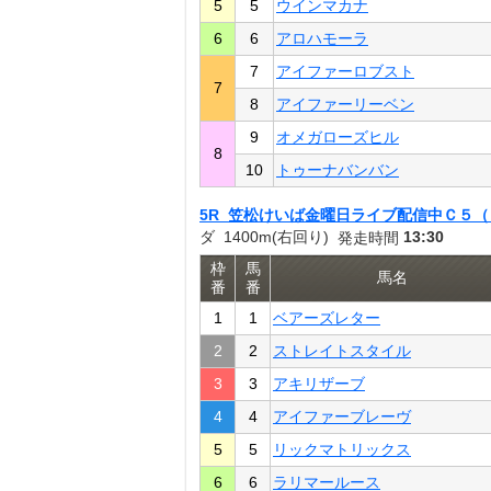
5
5
ウインマカナ
6
6
アロハモーラ
7
アイファーロブスト
7
8
アイファーリーベン
9
オメガローズヒル
8
10
トゥーナバンバン
5R 笠松けいば金曜日ライブ配信中Ｃ５（
ダ 1400m(右回り)
13:30
発走時間
枠
馬
馬名
番
番
1
1
ベアーズレター
2
2
ストレイトスタイル
3
3
アキリザーブ
4
4
アイファーブレーヴ
5
5
リックマトリックス
6
6
ラリマールース