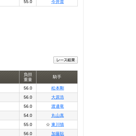
55.0
今井貴
負担
騎手
重量
56.0
松本剛
56.0
大原浩
56.0
渡邊竜
54.0
丸山真
55.0
☆
東川慎
56.0
加藤聡