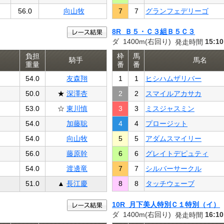
56.0
向山牧
7
7
グランフェデリーゴ
8R Ｂ５・Ｃ３組Ｂ５Ｃ３
ダ 1400m(右回り)
15:10
発走時間
負担
枠
馬
騎手
馬名
重量
番
番
54.0
友森翔
1
1
ヒシハムザリバー
50.0
★
深澤杏
2
2
スマイルアカサカ
53.0
☆
東川慎
3
3
ミスジャスミン
54.0
加藤聡
4
4
プロージット
54.0
向山牧
5
5
アダムスマイリー
56.0
藤原幹
6
6
グレイトデピュティ
54.0
渡邊竜
7
7
シルバーサークル
51.0
▲
長江慶
8
8
タッチウェーブ
10R 月下美人特別Ｃ１特別（イ）
ダ 1400m(右回り)
16:10
発走時間