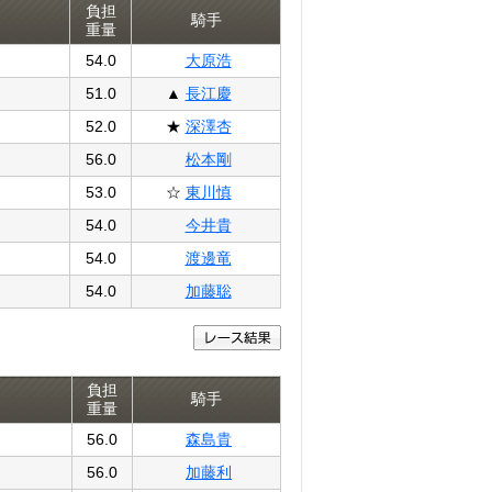
負担
騎手
重量
54.0
大原浩
51.0
▲
長江慶
52.0
★
深澤杏
56.0
松本剛
53.0
☆
東川慎
54.0
今井貴
54.0
渡邊竜
54.0
加藤聡
負担
騎手
重量
56.0
森島貴
56.0
加藤利