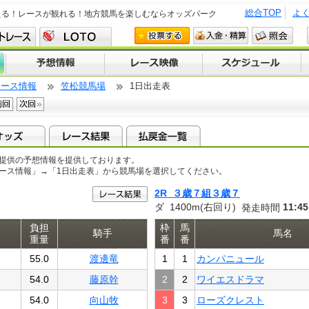
総合TOP
よ
える！レースが観れる！地方競馬を楽しむならオッズパーク
レース情報
笠松競馬場
1日出走表
提供の予想情報を提供しております。
レース情報」→「1日出走表」から競馬場を選択してください。
2R ３歳７組３歳７
ダ 1400m(右回り)
11:45
発走時間
負担
枠
馬
騎手
馬名
重量
番
番
55.0
渡邊竜
1
1
カンパニュール
54.0
藤原幹
2
2
ワイエスドラマ
54.0
向山牧
3
3
ローズクレスト