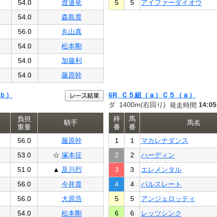
54.0
渡邊竜
5
5
アイファーダイオウ
54.0
森島貴
56.0
丸山真
54.0
松本剛
54.0
加藤利
54.0
藤原幹
ｂ）
6R Ｃ５組（ａ）Ｃ５（ａ）
ダ 1400m(右回り)
14:05
発走時間
負担
枠
馬
騎手
馬名
重量
番
番
56.0
藤原幹
1
1
マカレナダンス
53.0
☆
塚本征
2
2
ハーディン
51.0
▲
及川烈
3
3
エレメンタル
56.0
今井貴
4
4
パルスレート
56.0
大原浩
5
5
アンジェロッティ
54.0
松本剛
6
6
レッツシンク