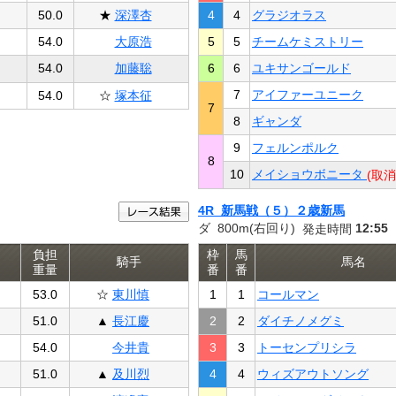
50.0
★
深澤杏
4
4
グラジオラス
54.0
大原浩
5
5
チームケミストリー
54.0
加藤聡
6
6
ユキサンゴールド
7
アイファーユニーク
54.0
☆
塚本征
7
8
ギャンダ
9
フェルンポルク
8
10
メイショウボニータ
(取消
4R 新馬戦（５）２歳新馬
ダ 800m(右回り)
12:55
発走時間
負担
枠
馬
騎手
馬名
重量
番
番
53.0
☆
東川慎
1
1
コールマン
51.0
▲
長江慶
2
2
ダイチノメグミ
54.0
今井貴
3
3
トーセンプリシラ
51.0
▲
及川烈
4
4
ウィズアウトソング