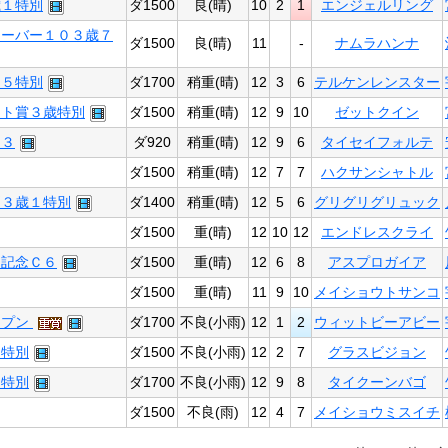
歳１特別
ダ1500
良(晴)
10
2
1
エンジェルリング
ィーバー１０３歳７
ダ1500
良(晴)
11
-
ナムラハンナ
Ａ５特別
ダ1700
稍重(晴)
12
3
6
テルケンレンスター
ット賞３歳特別
ダ1500
稍重(晴)
12
9
10
ゼットクイン
Ｂ３
ダ920
稍重(晴)
12
9
6
タイセイフォルテ
ダ1500
稍重(晴)
12
7
7
ハクサンシャトル
別３歳１特別
ダ1400
稍重(晴)
12
5
6
グリグリグリュック
ダ1500
重(晴)
12
10
12
エンドレスクライ
日記念Ｃ６
ダ1500
重(晴)
12
6
8
アスプロガイア
ダ1500
重(晴)
11
9
10
メイショウトサンコ
ープン
ダ1700
不良(小雨)
12
1
2
ウィットビーアビー
ａ特別
ダ1500
不良(小雨)
12
2
7
グラスビジョン
ｂ特別
ダ1700
不良(小雨)
12
9
8
タイクーンバゴ
ダ1500
不良(雨)
12
4
7
メイショウミスイチ