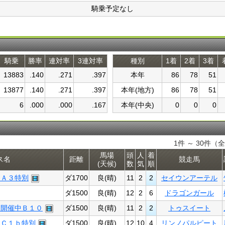
騎乗予定なし
騎乗
勝率
連対率
3連対率
種別
1着
2着
3着
13883
.140
.271
.397
本年
86
78
51
13877
.140
.271
.397
本年(地方)
86
78
51
6
.000
.000
.167
本年(中央)
0
0
0
1件 ～ 30件（全
馬場
頭
人
着
ス名
距離
競走馬
(天候)
数
気
順
別Ａ３特別
ダ1700
良(晴)
11
2
2
セイウンアーテル
ダ1500
良(晴)
12
2
6
ドラゴンガール
く開催中Ｂ１０
ダ1500
良(晴)
11
2
2
トゥスイート
別Ｃ１ｂ特別
ダ1500
良(晴)
12
10
4
リンノパルピート