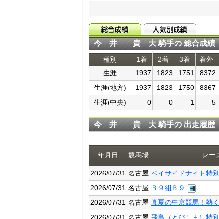
今 井 貴 大 騎手の 総合成績
種別
1着
2着
3着
着外
生涯
1937
1823
1751
8372
生涯(地方)
1937
1823
1750
8367
生涯(中央)
0
0
1
5
今 井 貴 大 騎手の 出走履歴
年月日
競馬場
レー
2026/07/31
名古屋
ベイサイドナイト特
2026/07/31
名古屋
Ｂ９組Ｂ９
2026/07/31
名古屋
真夏の中京競馬！熱
2026/07/31
名古屋
飛島（とびしま）特