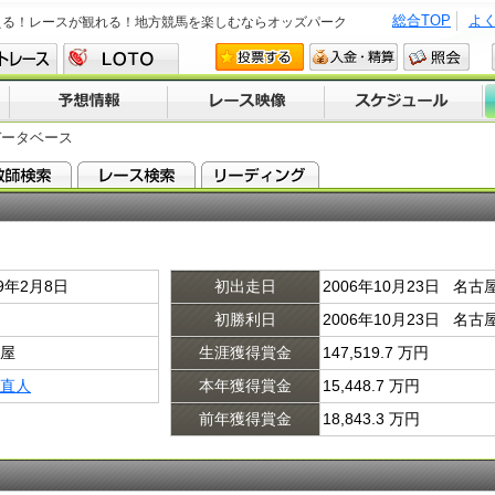
総合TOP
よ
える！レースが観れる！地方競馬を楽しむならオッズパーク
データベース
89年2月8日
初出走日
2006年10月23日 名古
初勝利日
2006年10月23日 名古
屋
生涯獲得賞金
147,519.7 万円
直人
本年獲得賞金
15,448.7 万円
前年獲得賞金
18,843.3 万円