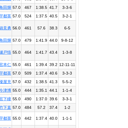
角田輝
57.0
467
1:38.5
41.7
3-3-6
宇都英
57.0
524
1:37.5
40.5
3-2-1
錦見勇
56.0
461
57.6
38.3
6-5
角田輝
57.0
479
1:41.9
44.0
9-8-12
瀬戸悟
55.0
464
1:41.7
43.4
1-3-8
宮本仁
55.0
461
1:39.4
39.2
12-11-11
宇都英
57.0
509
1:37.4
40.6
3-3-3
榎屋充
57.0
432
1:38.5
41.3
5-5-2
今津博
55.0
444
1:35.1
44.1
1-1-4
宮下瞳
55.0
490
1:37.0
39.6
3-3-1
竹下直
57.0
484
57.2
37.4
1-2
宇都英
55.0
442
1:37.4
40.0
1-1-1