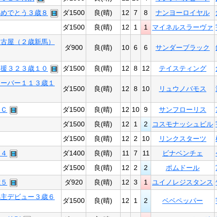
おめでとう３歳８
ダ1500
良(晴)
12
7
8
ナンヨーロイヤル
ダ1500
良(晴)
12
1
1
マイネルスラーヴァ
名古屋（２歳新馬）
ダ900
良(晴)
10
6
6
サンダーブラック
応援３２３歳１０
ダ1500
良(晴)
12
8
12
テイスティング
ィーバー１１３歳１
ダ1500
良(晴)
12
8
10
リュウノバモス
７Ｃ
ダ1500
良(晴)
12
10
9
サンフローリス
ダ1500
良(晴)
12
1
2
コスモナッシュビル
ダ1500
良(晴)
12
2
10
リンクスターツ
Ｃ４
ダ1400
良(晴)
11
7
11
ビナベンチェ
ダ1500
良(晴)
12
2
2
ポムドール
歳５
ダ920
良(晴)
12
3
1
ユイノレジスタンス
馬主デビュー３歳６
ダ1500
良(晴)
12
1
2
ベベペッパー