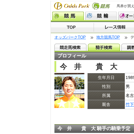
馬券が買
オッズパークTOP
地方競馬TOP
プロフィール
今 井 貴 大
生年月日
19
性別
男
所属
名古
厩舎
竹下
今 井 貴 大 騎手の騎乗予定