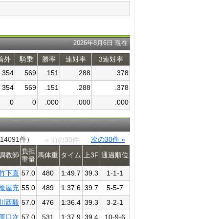
2026年8月6日 現在
着外
騎乗
勝率
連対率
3連対率
354
569
.151
.288
.378
354
569
.151
.288
.378
0
0
.000
.000
.000
14091件）
次の30件 »
« 前の30件
負担
調教師
馬体重
タイム
上3F
通過​順位
重量
竹下直
57.0
480
1:49.7
39.3
1-1-1
榎屋充
55.0
489
1:37.6
39.7
5-5-7
川西毅
57.0
476
1:36.4
39.3
3-2-1
原口次
57.0
531
1:37.9
39.4
10-9-6