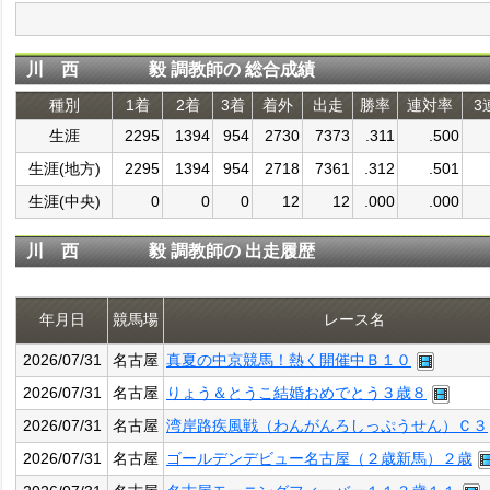
川 西 毅 調教師の 総合成績
種別
1着
2着
3着
着外
出走
勝率
連対率
3
生涯
2295
1394
954
2730
7373
.311
.500
生涯(地方)
2295
1394
954
2718
7361
.312
.501
生涯(中央)
0
0
0
12
12
.000
.000
川 西 毅 調教師の 出走履歴
年月日
競馬場
レース名
2026/07/31
名古屋
真夏の中京競馬！熱く開催中Ｂ１０
2026/07/31
名古屋
りょう＆とうこ結婚おめでとう３歳８
2026/07/31
名古屋
湾岸路疾風戦（わんがんろしっぷうせん）Ｃ３
2026/07/31
名古屋
ゴールデンデビュー名古屋（２歳新馬）２歳