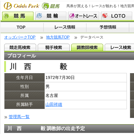
馬券が買える！レースが観れる！地方競
オッズパークTOP
地方競馬TOP
データベース
プロフィール
川 西 毅
生年月日
1972年7月30日
性別
男
所属
名古屋
所属騎手
山田祥雄
管理馬一覧
川 西 毅 調教師の出走予定