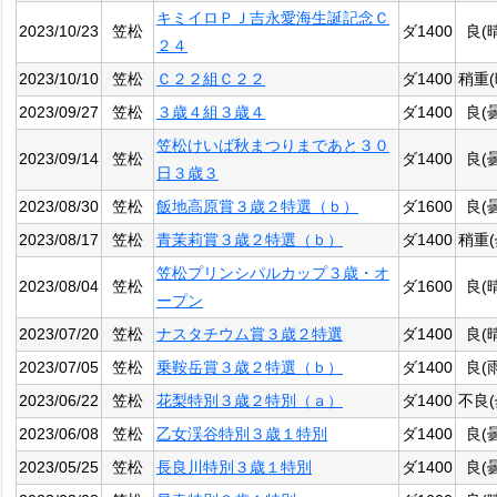
キミイロＰＪ吉永愛海生誕記念Ｃ
2023/10/23
笠松
ダ1400
良(
２４
2023/10/10
笠松
Ｃ２２組Ｃ２２
ダ1400
稍重(
2023/09/27
笠松
３歳４組３歳４
ダ1400
良(
笠松けいば秋まつりまであと３０
2023/09/14
笠松
ダ1400
良(
日３歳３
2023/08/30
笠松
飯地高原賞３歳２特選（ｂ）
ダ1600
良(
2023/08/17
笠松
青茉莉賞３歳２特選（ｂ）
ダ1400
稍重(
笠松プリンシパルカップ３歳・オ
2023/08/04
笠松
ダ1600
良(
ープン
2023/07/20
笠松
ナスタチウム賞３歳２特選
ダ1400
良(
2023/07/05
笠松
乗鞍岳賞３歳２特選（ｂ）
ダ1400
良(
2023/06/22
笠松
花梨特別３歳２特別（ａ）
ダ1400
不良(
2023/06/08
笠松
乙女渓谷特別３歳１特別
ダ1400
良(
2023/05/25
笠松
長良川特別３歳１特別
ダ1400
良(