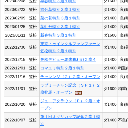
2023/03/08
笠松
早春特別３歳１特別
ダ1600
良(
2023/02/22
笠松
節分草特別３歳１特別
ダ1400
良(
2023/02/09
笠松
菜の花特別３歳１特別
ダ1400
良(
2023/01/25
笠松
葉牡丹特別３歳１特別
ダ1400
良(
2023/01/11
笠松
新春特別３歳１特別
ダ1600
良(
東京トゥインクルファンファーレ
2022/12/30
笠松
ダ1400
良(
笠松特別２歳１特別
2022/12/15
笠松
笠松デビュー馬未勝利戦２歳４
ダ1400
良(
2022/12/01
笠松
コマユミ特別２歳１特別
ダ1400
稍重(
2022/11/16
笠松
チャレンジ（２）２歳・オープン
ダ1400
良(
ラブミーチャン記念（ＳＰ１）２
2022/11/01
笠松
ダ1600
稍重(
歳牝馬・オープン
ジュニアクラウン（Ｐ）２歳・オ
2022/10/20
笠松
ダ1400
良(
ープン
第１回オグリカップ記念２歳１特
2022/10/07
笠松
ダ1400
不良(
別