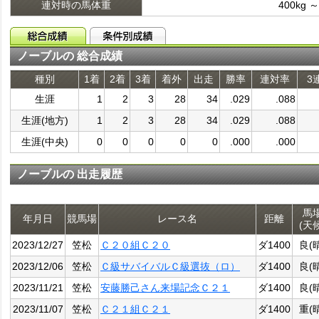
連対時の馬体重
400kg ～
ノーブルの 総合成績
種別
1着
2着
3着
着外
出走
勝率
連対率
3
生涯
1
2
3
28
34
.029
.088
生涯(地方)
1
2
3
28
34
.029
.088
生涯(中央)
0
0
0
0
0
.000
.000
ノーブルの 出走履歴
馬
年月日
競馬場
レース名
距離
(天
2023/12/27
笠松
Ｃ２０組Ｃ２０
ダ1400
良(
2023/12/06
笠松
Ｃ級サバイバルＣ級選抜（ロ）
ダ1400
良(
2023/11/21
笠松
安藤勝己さん来場記念Ｃ２１
ダ1400
良(
2023/11/07
笠松
Ｃ２１組Ｃ２１
ダ1400
重(