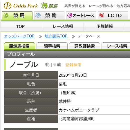
馬券が買える！レースが観れる！地方競
オッズパークTOP
地方競馬TOP
データベース
プロフィール
ノーブル
牝｜6 歳
登録抹消
生年月日
2020年3月20日
毛色
栗毛
厩舎（所属）
（無所属）
馬主
武仲勝
生産者
カケハムポニークラブ
産地
北海道浦河郡浦河町