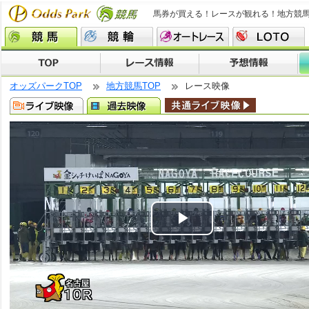
馬券が買える！レースが観れる！地方競
オッズパークTOP
地方競馬TOP
レース映像
Play
Video