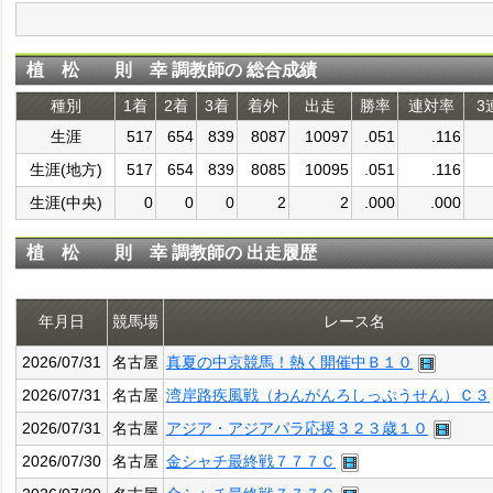
植 松 則 幸 調教師の 総合成績
種別
1着
2着
3着
着外
出走
勝率
連対率
3
生涯
517
654
839
8087
10097
.051
.116
生涯(地方)
517
654
839
8085
10095
.051
.116
生涯(中央)
0
0
0
2
2
.000
.000
植 松 則 幸 調教師の 出走履歴
年月日
競馬場
レース名
2026/07/31
名古屋
真夏の中京競馬！熱く開催中Ｂ１０
2026/07/31
名古屋
湾岸路疾風戦（わんがんろしっぷうせん）Ｃ３
2026/07/31
名古屋
アジア・アジアパラ応援３２３歳１０
2026/07/30
名古屋
金シャチ最終戦７７７Ｃ