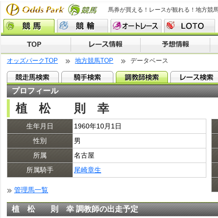
馬券が買える！レースが観れる！地方競
オッズパークTOP
地方競馬TOP
データベース
プロフィール
植 松 則 幸
生年月日
1960年10月1日
性別
男
所属
名古屋
所属騎手
尾崎章生
管理馬一覧
植 松 則 幸 調教師の出走予定