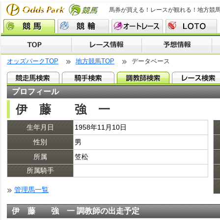
馬券が買える！レースが観れる！地方競
オッズパークTOP
地方競馬TOP
データベース
プロフィール
伊 藤 強 一
生年月日
1958年11月10日
性別
男
所属
笠松
所属騎手
管理馬一覧
伊 藤 強 一 調教師の出走予定