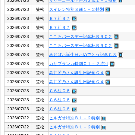
2026/07/23
笠松
マリーゴールド特別３歳１－１特別
2026/07/23
笠松
スイレン特別３歳１－２特別
2026/07/23
笠松
Ｂ７組Ｂ７
2026/07/23
笠松
Ｂ７組Ｂ７
2026/07/23
笠松
こころバースデー記念杯Ｂ９Ｃ２
2026/07/23
笠松
こころバースデー記念杯Ｂ９Ｃ２
2026/07/23
笠松
あおばお誕生日おめでとう記念Ｃ３
2026/07/23
笠松
カサブランカ特別Ｃ１－２特別
2026/07/23
笠松
高井茅乃さん誕生日記念Ｃ４
2026/07/23
笠松
高井茅乃さん誕生日記念Ｃ４
2026/07/23
笠松
Ｃ６組Ｃ６
2026/07/23
笠松
Ｃ６組Ｃ６
2026/07/23
笠松
Ｃ６組Ｃ６
2026/07/22
笠松
ヒルガオ特別Ｂ１－２特別
2026/07/22
笠松
ヒルガオ特別Ｂ１－２特別