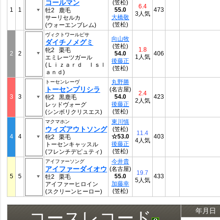
コールマン
(笠松)
6.4
1
1
55.0
473
牡2 鹿毛
3人気
大橋敬
サーリセルカ
(笠松)
(ウォーエンブレム)
ヴィクトワールピサ
向山牧
ダイチノメグミ
(笠松)
1.8
牝2 栗毛
2
2
54.0
406
1人気
エミレーツガール
後藤正
(Ｌｉｚａｒｄ Ｉｓｌ
(笠松)
ａｎｄ)
丸野勝
トーセンレーヴ
トーセンプリシラ
(名古屋)
2.4
3
3
54.0
423
牝2 黒鹿毛
2人気
後藤正
レッドヴォーグ
(笠松)
(シンボリクリスエス)
東川慎
マクマホン
ウィズアウトソング
(笠松)
11.4
4
4
☆53.0
403
牝2 栗毛
4人気
後藤正
トーセンキャッスル
(笠松)
(フレンチデピュティ)
今井貴
アイファーソング
アイファーダイオウ
(名古屋)
19.7
5
5
55.0
433
牡2 栗毛
5人気
加藤幸
アイファーヒロイン
(笠松)
(スクリーンヒーロー)
年月日
コースレコード