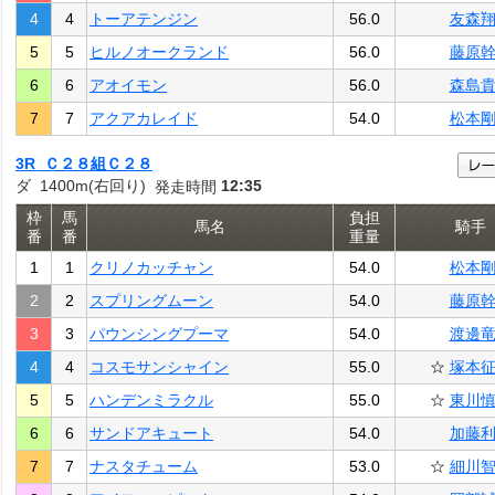
4
4
トーアテンジン
56.0
友森
5
5
ヒルノオークランド
56.0
藤原
6
6
アオイモン
56.0
森島
7
7
アクアカレイド
54.0
松本
3R Ｃ２８組Ｃ２８
ダ 1400m(右回り)
12:35
発走時間
枠
馬
負担
馬名
騎手
番
番
重量
1
1
クリノカッチャン
54.0
松本
2
2
スプリングムーン
54.0
藤原
3
3
パウンシングプーマ
54.0
渡邊
4
4
コスモサンシャイン
55.0
☆
塚本
5
5
ハンデンミラクル
55.0
☆
東川
6
6
サンドアキュート
54.0
加藤
7
7
ナスタチューム
53.0
☆
細川