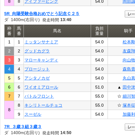
8
8
アイファーピンク
54.0
岡部
5R 向陽受験合格おめでとう記念Ｃ２５
ダ 1400m(右回り)
13:40
発走時間
枠
馬
負担
馬名
騎手
番
番
重量
1
1
ミッタンサナミア
54.0
松本
2
2
グッドカグラ
54.0
友森
3
3
マローキャンディ
54.0
向山
4
4
プロージット
54.0
森島
5
5
アシタノカゼ
54.0
丸山
6
6
ワイオミアロール
51.0
▲
田中
7
7
バトルフロント
55.0
☆
細川
8
キシリトールチョコ
55.0
☆
塚本
8
9
スーゼル
54.0
加藤
7R ３歳３組３歳３
ダ 1400m(右回り)
14:50
発走時間