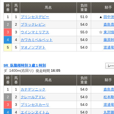
枠
馬
負担
馬名
騎手
番
番
重量
1
1
プリンセスデビー
51.0
▲
田中
2
2
ブラックレビン
54.0
森島
3
3
ウインマミリアス
55.0
☆
東川
4
4
カワカミベルベット
54.0
藤原
5
5
マオノソプデト
54.0
渡邊
9R 臥龍桜特別３歳１特別
ダ 1400m(右回り)
16:05
発走時間
枠
馬
負担
馬名
騎手
番
番
重量
1
1
カナデソニック
54.0
森島
2
2
クレールアドレ
54.0
松本
3
3
プリンセスカーリ
54.0
渡邊
4
4
エイシンヌイトム
54.0
丸野