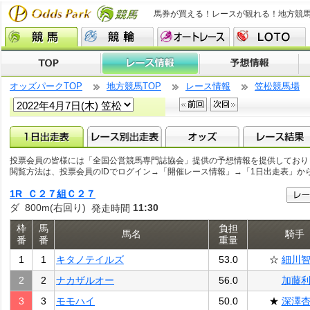
馬券が買える！レースが観れる！地方競
オッズパークTOP
地方競馬TOP
レース情報
笠松競馬場
投票会員の皆様には「全国公営競馬専門誌協会」提供の予想情報を提供しており
閲覧方法は、投票会員のIDでログイン→「開催レース情報」→「1日出走表」か
1R Ｃ２７組Ｃ２７
ダ 800m(右回り)
11:30
発走時間
枠
馬
負担
馬名
騎手
番
番
重量
1
1
キタノテイルズ
53.0
☆
細川
2
2
ナカザルオー
56.0
加藤
3
3
モモハイ
50.0
★
深澤