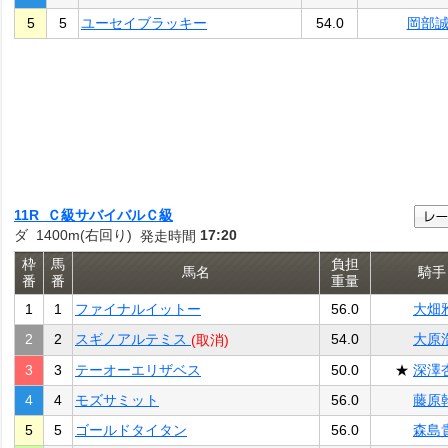
5
5
ユーセイブラッキー
54.0
岡部
11R Ｃ級サバイバルＣ級
ダ 1400m(右回り)
17:20
発走時間
枠
馬
負担
馬名
騎手
番
番
重量
1
1
ファイナルイットー
56.0
大畑
2
2
スギノアルテミス
54.0
大原
(取消)
3
3
テーオーエリザベス
50.0
★
深澤
4
4
モズサミット
56.0
藤原
5
5
ゴールドタイタン
56.0
森島