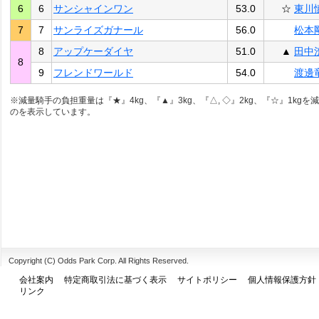
6
6
サンシャインワン
53.0
☆
東川
7
7
サンライズガナール
56.0
松本
8
アップケーダイヤ
51.0
▲
田中
8
9
フレンドワールド
54.0
渡邊
※減量騎手の負担重量は『★』4kg、『▲』3kg、『△, ◇』2kg、『☆』1kgを
のを表示しています。
Copyright (C) Odds Park Corp. All Rights Reserved.
会社案内
特定商取引法に基づく表示
サイトポリシー
個人情報保護方針
リンク