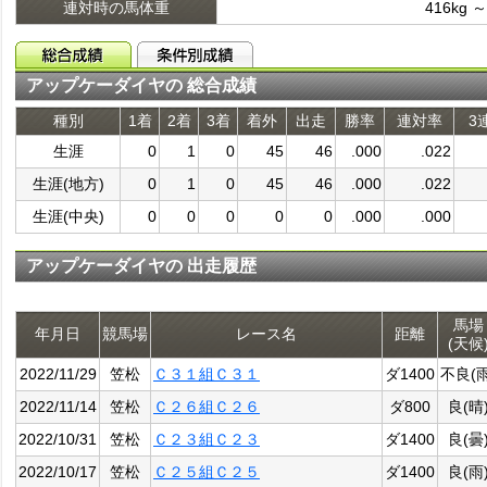
連対時の馬体重
416kg ～
アップケーダイヤの 総合成績
種別
1着
2着
3着
着外
出走
勝率
連対率
3
生涯
0
1
0
45
46
.000
.022
生涯(地方)
0
1
0
45
46
.000
.022
生涯(中央)
0
0
0
0
0
.000
.000
アップケーダイヤの 出走履歴
馬場
年月日
競馬場
レース名
距離
(天候
2022/11/29
笠松
Ｃ３１組Ｃ３１
ダ1400
不良(雨
2022/11/14
笠松
Ｃ２６組Ｃ２６
ダ800
良(晴
2022/10/31
笠松
Ｃ２３組Ｃ２３
ダ1400
良(曇
2022/10/17
笠松
Ｃ２５組Ｃ２５
ダ1400
良(雨