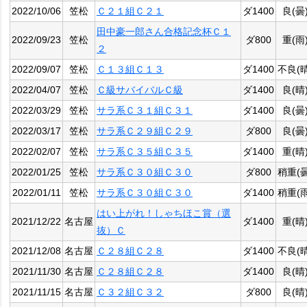
2022/10/06
笠松
Ｃ２１組Ｃ２１
ダ1400
良(曇
田中豪一郎さん合格記念杯Ｃ１
2022/09/23
笠松
ダ800
重(雨
２
2022/09/07
笠松
Ｃ１３組Ｃ１３
ダ1400
不良(晴
2022/04/07
笠松
Ｃ級サバイバルＣ級
ダ1400
良(晴
2022/03/29
笠松
サラ系Ｃ３１組Ｃ３１
ダ1400
良(曇
2022/03/17
笠松
サラ系Ｃ２９組Ｃ２９
ダ800
良(曇
2022/02/07
笠松
サラ系Ｃ３５組Ｃ３５
ダ1400
重(晴
2022/01/25
笠松
サラ系Ｃ３０組Ｃ３０
ダ800
稍重(曇
2022/01/11
笠松
サラ系Ｃ３０組Ｃ３０
ダ1400
稍重(雨
はい上がれ！しゃちほこ賞（選
2021/12/22
名古屋
ダ1400
重(晴
抜）Ｃ
2021/12/08
名古屋
Ｃ２８組Ｃ２８
ダ1400
不良(晴
2021/11/30
名古屋
Ｃ２８組Ｃ２８
ダ1400
良(晴
2021/11/15
名古屋
Ｃ３２組Ｃ３２
ダ800
良(晴