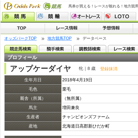
馬券が買える！レースが観れる！地方競
オッズパークTOP
地方競馬TOP
データベース
プロフィール
アップケーダイヤ
牝｜8 歳
登録抹消
生年月日
2018年4月19日
毛色
栗毛
厩舎（所属）
（無所属）
馬主
増田兼良
生産者
チャンピオンズファーム
産地
北海道日高郡新ひだか町