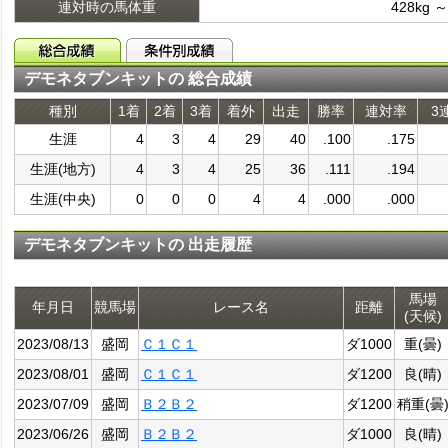
連対時の馬体重
428kg ～
デモネタブンキットの 総合成績
種別
1着
2着
3着
着外
出走
勝率
連対率
3
生涯
4
3
4
29
40
.100
.175
生涯(地方)
4
3
4
25
36
.111
.194
生涯(中央)
0
0
0
4
4
.000
.000
デモネタブンキットの 出走履歴
馬場
年月日
競馬場
レース名
距離
(天候)
2023/08/13
盛岡
Ｃ１Ｃ１
ダ1000
重(曇)
2023/08/01
盛岡
Ｃ１Ｃ１
ダ1200
良(晴)
2023/07/09
盛岡
Ｂ２Ｂ２
ダ1200
稍重(曇
2023/06/26
盛岡
Ｂ２Ｂ２
ダ1000
良(晴)