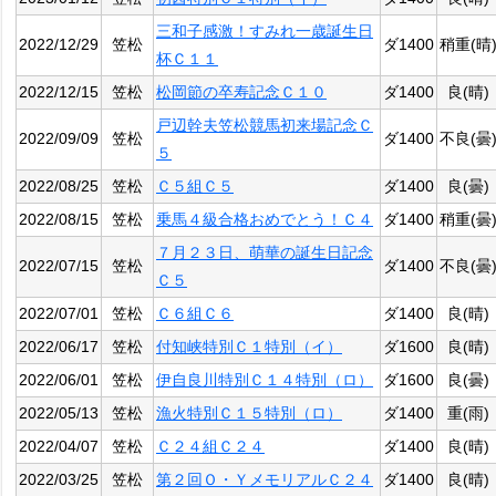
三和子感激！すみれ一歳誕生日
2022/12/29
笠松
ダ1400
稍重(晴
杯Ｃ１１
2022/12/15
笠松
松岡節の卒寿記念Ｃ１０
ダ1400
良(晴)
戸辺幹夫笠松競馬初来場記念Ｃ
2022/09/09
笠松
ダ1400
不良(曇
５
2022/08/25
笠松
Ｃ５組Ｃ５
ダ1400
良(曇)
2022/08/15
笠松
乗馬４級合格おめでとう！Ｃ４
ダ1400
稍重(曇
７月２３日、萌華の誕生日記念
2022/07/15
笠松
ダ1400
不良(曇
Ｃ５
2022/07/01
笠松
Ｃ６組Ｃ６
ダ1400
良(晴)
2022/06/17
笠松
付知峡特別Ｃ１特別（イ）
ダ1600
良(晴)
2022/06/01
笠松
伊自良川特別Ｃ１４特別（ロ）
ダ1600
良(曇)
2022/05/13
笠松
漁火特別Ｃ１５特別（ロ）
ダ1400
重(雨)
2022/04/07
笠松
Ｃ２４組Ｃ２４
ダ1400
良(晴)
2022/03/25
笠松
第２回Ｏ・ＹメモリアルＣ２４
ダ1400
良(晴)