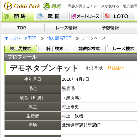
馬券が買える！レースが観れる！地方競
オッズパークTOP
地方競馬TOP
データベース
プロフィール
デモネタブンキット
牝｜8 歳
登録抹消
生年月日
2018年4月7日
毛色
黒鹿毛
厩舎（所属）
（無所属）
馬主
村上卓史
生産者
村上 欽哉
産地
北海道新冠郡新冠町