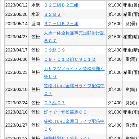
2023/06/12
水沢
Ｂ２二組Ｂ２二組
ダ1600
稍重(曇
2023/05/28
水沢
Ｂ２Ｂ２
ダ1400
稍重(雨
2023/05/14
盛岡
Ｂ２三組Ｂ２三組
ダ1600
良(曇)
人馬一体全員無事完走願掛け記
2023/04/27
笠松
ダ1600
稍重(晴
念Ｃ７
2023/04/17
笠松
Ｃ９組Ｃ９
ダ1400
稍重(晴
2023/04/06
笠松
Ｃ９・Ｃ１２組Ｃ９Ｃ１２
ダ1400
重(雨)
カサマツノライトオ笠松有難う
2023/03/23
笠松
ダ1600
稍重(雨
杯Ｃ６
笠松けいば金曜日ライブ配信中
2023/03/10
笠松
ダ1400
良(晴)
Ｃ７
2023/02/24
笠松
Ｃ７組Ｃ７
ダ1400
良(雨)
2023/02/10
笠松
好きです笠松競馬Ｃ６
ダ1600
稍重(雨
笠松けいば金曜日ライブ配信中
2023/01/27
笠松
ダ1400
良(雪)
Ｃ６
2023/01/12
笠松
初茜特別Ｃ１特別（イ）
ダ1400
良(晴)