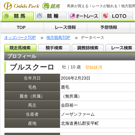
馬券が買える！レースが観れる！地方競
オッズパークTOP
地方競馬TOP
データベース
プロフィール
ブルスクーロ
牡｜10 歳
登録抹消
生年月日
2016年2月23日
毛色
鹿毛
厩舎（所属）
（無所属）
馬主
会田裕一
生産者
ノーザンファーム
産地
北海道勇払郡安平町