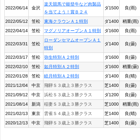
楽天競馬で能登牛など肉製品
2022/06/14
金沢
ダ1500
良(雨)
を当てよう！賞Ｂ２４
2022/05/12
笠松
東海クラウンＡ１特別
ダ1400
稍重(雨)
2022/04/14
笠松
マグノリアオープンＡ１特別
ダ1600
良(雨)
ローダンセマムオープンＡ１
2022/03/31
笠松
ダ1400
良(曇)
特別
2022/03/17
笠松
弥生特別Ａ２特別
ダ1600
良(曇)
2022/02/10
笠松
如月特別Ａ２特別
ダ1600
稍重(曇)
2022/01/28
笠松
睦月特別Ａ２特別
ダ1400
良(晴)
2021/12/04
中京
飛騨Ｓ３歳上３勝クラス
芝1400
良(曇)
2021/09/12
中京
浜松Ｓ３歳上３勝クラス
ダ1200
良(曇)
2021/08/14
新潟
稲妻Ｓ３歳上３勝クラス
芝1000
稍重(雨)
2021/02/13
東京
雲雀Ｓ４歳上３勝クラス
芝1400
良(晴)
2020/12/13
中京
飛騨Ｓ３歳上３勝クラス
芝1400
良(曇)