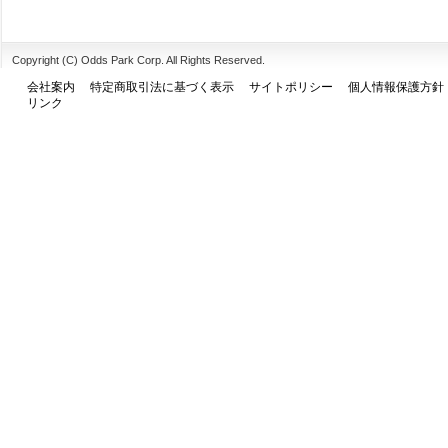
Copyright (C) Odds Park Corp. All Rights Reserved.
会社案内
特定商取引法に基づく表示
サイトポリシー
個人情報保護方針
リンク