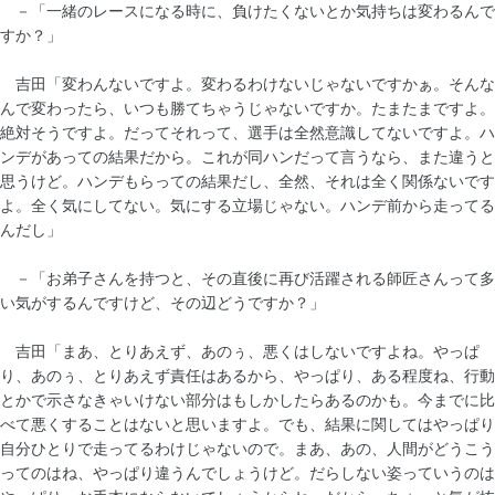
－「一緒のレースになる時に、負けたくないとか気持ちは変わるんで
すか？」
吉田「変わんないですよ。変わるわけないじゃないですかぁ。そんな
んで変わったら、いつも勝てちゃうじゃないですか。たまたまですよ。
絶対そうですよ。だってそれって、選手は全然意識してないですよ。ハ
ンデがあっての結果だから。これが同ハンだって言うなら、また違うと
思うけど。ハンデもらっての結果だし、全然、それは全く関係ないです
よ。全く気にしてない。気にする立場じゃない。ハンデ前から走ってる
んだし」
－「お弟子さんを持つと、その直後に再び活躍される師匠さんって多
い気がするんですけど、その辺どうですか？」
吉田「まあ、とりあえず、あのぅ、悪くはしないですよね。やっぱ
り、あのぅ、とりあえず責任はあるから、やっぱり、ある程度ね、行動
とかで示さなきゃいけない部分はもしかしたらあるのかも。今までに比
べて悪くすることはないと思いますよ。でも、結果に関してはやっぱり
自分ひとりで走ってるわけじゃないので。まあ、あの、人間がどうこう
ってのはね、やっぱり違うんでしょうけど。だらしない姿っていうのは