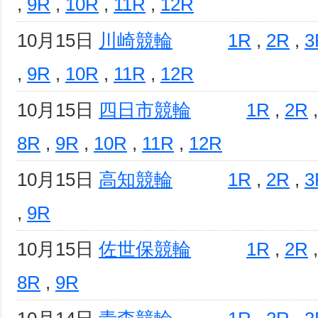
,
9R
,
10R
,
11R
,
12R
10月15日
川崎競輪
1R
,
2R
,
3
,
9R
,
10R
,
11R
,
12R
10月15日
四日市競輪
1R
,
2R
8R
,
9R
,
10R
,
11R
,
12R
10月15日
高知競輪
1R
,
2R
,
3
,
9R
10月15日
佐世保競輪
1R
,
2R
8R
,
9R