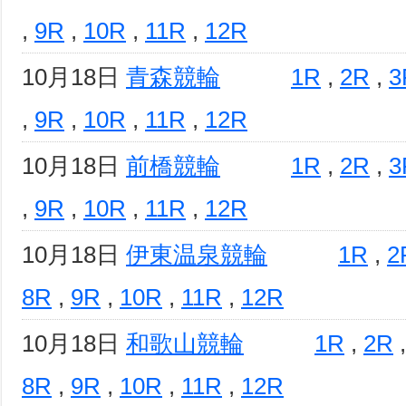
,
9R
,
10R
,
11R
,
12R
10月18日
青森競輪
1R
,
2R
,
3
,
9R
,
10R
,
11R
,
12R
10月18日
前橋競輪
1R
,
2R
,
3
,
9R
,
10R
,
11R
,
12R
10月18日
伊東温泉競輪
1R
,
2
8R
,
9R
,
10R
,
11R
,
12R
10月18日
和歌山競輪
1R
,
2R
8R
,
9R
,
10R
,
11R
,
12R