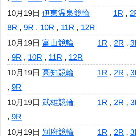
10月19日
伊東温泉競輪
1R
,
2
8R
,
9R
,
10R
,
11R
,
12R
10月19日
富山競輪
1R
,
2R
,
3
,
9R
,
10R
,
11R
,
12R
10月19日
高知競輪
1R
,
2R
,
3
,
9R
10月19日
武雄競輪
1R
,
2R
,
3
,
9R
10月19日
別府競輪
1R
,
2R
,
3