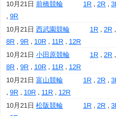
10月21日
前橋競輪
1R
,
2R
,
3
,
9R
10月21日
西武園競輪
1R
,
2R
8R
,
9R
,
10R
,
11R
,
12R
10月21日
小田原競輪
1R
,
2R
8R
,
9R
,
10R
,
11R
,
12R
10月21日
富山競輪
1R
,
2R
,
3
,
9R
,
10R
,
11R
,
12R
10月21日
松阪競輪
1R
,
2R
,
3