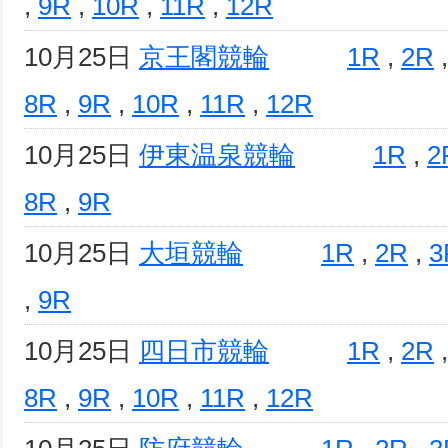
,
9R
,
10R
,
11R
,
12R
10月25日
京王閣競輪
1R
,
2R
8R
,
9R
,
10R
,
11R
,
12R
10月25日
伊東温泉競輪
1R
,
2
8R
,
9R
10月25日
大垣競輪
1R
,
2R
,
3
,
9R
10月25日
四日市競輪
1R
,
2R
8R
,
9R
,
10R
,
11R
,
12R