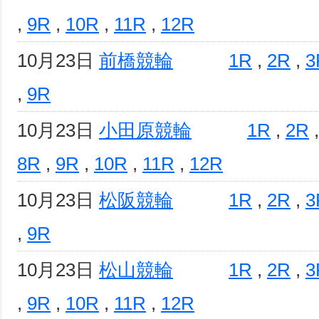
,
9R
,
10R
,
11R
,
12R
10月23日
前橋競輪
1R
,
2R
,
3
,
9R
10月23日
小田原競輪
1R
,
2R
8R
,
9R
,
10R
,
11R
,
12R
10月23日
松阪競輪
1R
,
2R
,
3
,
9R
10月23日
松山競輪
1R
,
2R
,
3
,
9R
,
10R
,
11R
,
12R