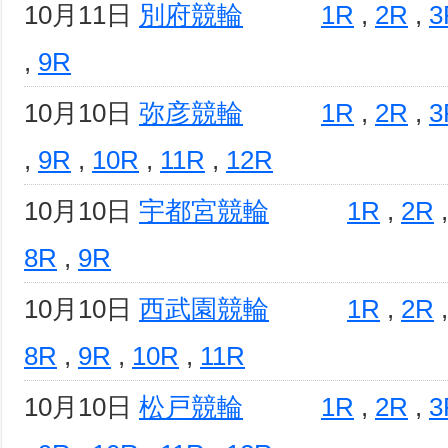
10月11日
別府競輪
1R
,
2R
,
3
,
9R
10月10日
弥彦競輪
1R
,
2R
,
3
,
9R
,
10R
,
11R
,
12R
10月10日
宇都宮競輪
1R
,
2R
8R
,
9R
10月10日
西武園競輪
1R
,
2R
8R
,
9R
,
10R
,
11R
10月10日
松戸競輪
1R
,
2R
,
3