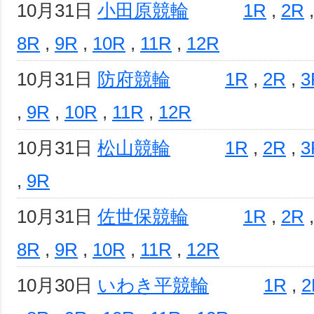
10月31日
小田原競輪
1R
,
2R
8R
,
9R
,
10R
,
11R
,
12R
10月31日
防府競輪
1R
,
2R
,
3
,
9R
,
10R
,
11R
,
12R
10月31日
松山競輪
1R
,
2R
,
3
,
9R
10月31日
佐世保競輪
1R
,
2R
8R
,
9R
,
10R
,
11R
,
12R
10月30日
いわき平競輪
1R
,
2