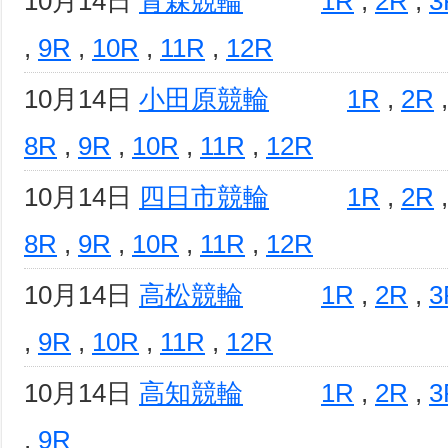
10月14日
青森競輪
1R
,
2R
,
3
,
9R
,
10R
,
11R
,
12R
10月14日
小田原競輪
1R
,
2R
8R
,
9R
,
10R
,
11R
,
12R
10月14日
四日市競輪
1R
,
2R
8R
,
9R
,
10R
,
11R
,
12R
10月14日
高松競輪
1R
,
2R
,
3
,
9R
,
10R
,
11R
,
12R
10月14日
高知競輪
1R
,
2R
,
3
,
9R