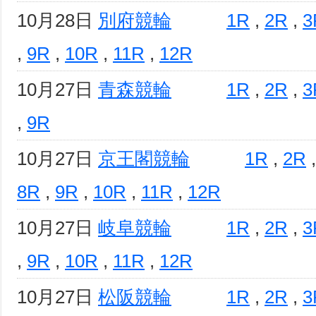
10月28日
別府競輪
1R
,
2R
,
3
,
9R
,
10R
,
11R
,
12R
10月27日
青森競輪
1R
,
2R
,
3
,
9R
10月27日
京王閣競輪
1R
,
2R
8R
,
9R
,
10R
,
11R
,
12R
10月27日
岐阜競輪
1R
,
2R
,
3
,
9R
,
10R
,
11R
,
12R
10月27日
松阪競輪
1R
,
2R
,
3