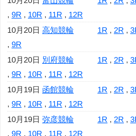
10月20日
富山競輪
1R
,
2R
,
3
,
9R
,
10R
,
11R
,
12R
10月20日
高知競輪
1R
,
2R
,
3
,
9R
10月20日
別府競輪
1R
,
2R
,
3
,
9R
,
10R
,
11R
,
12R
10月19日
函館競輪
1R
,
2R
,
3
,
9R
,
10R
,
11R
,
12R
10月19日
弥彦競輪
1R
,
2R
,
3
,
9R
,
10R
,
11R
,
12R