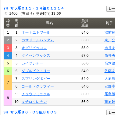
7R サラ系Ｃ１１・１４組Ｃ１１１４
ダ 1400m(右回り)
13:50
発走時間
枠
馬
負担
馬名
騎手
番
番
重量
1
1
オートエトワール
54.0
湯前
2
2
カサドールバンダム
55.0
東川
3
3
オグリピッコロ
55.0
吉井
4
4
ダイセンマックス
57.0
筒井
5
5
カイヅシチー
56.0
高木
6
6
ダブルビクトリー
54.0
佐藤
7
スプリングポピー
54.0
大原
7
8
ゴールドグラフィー
54.0
安部
9
チュウワミラクル
56.0
尾島
8
10
キチロクレナン
56.0
藤原
9R サラ系Ｂ６・Ｃ３組Ｂ６Ｃ３