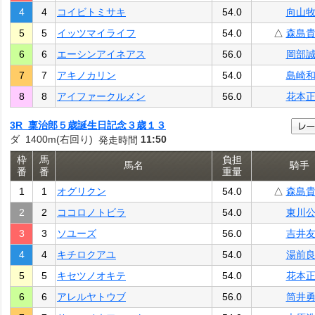
4
4
コイビトミサキ
54.0
向山
5
5
イッツマイライフ
54.0
△
森島
6
6
エーシンアイネアス
56.0
岡部
7
7
アキノカリン
54.0
島崎
8
8
アイファークルメン
56.0
花本
3R 稟治郎５歳誕生日記念３歳１３
ダ 1400m(右回り)
11:50
発走時間
枠
馬
負担
馬名
騎手
番
番
重量
1
1
オグリクン
54.0
△
森島
2
2
ココロノトビラ
54.0
東川
3
3
ソユーズ
56.0
吉井
4
4
キチロクアユ
54.0
湯前
5
5
キセツノオキテ
54.0
花本
6
6
アレルヤトウブ
56.0
筒井