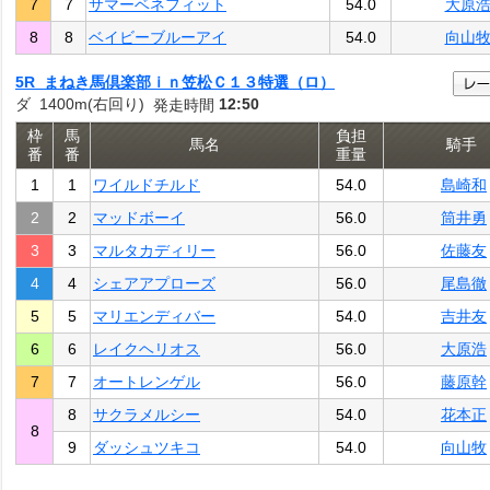
7
7
サマーベネフィット
54.0
大原
8
8
ベイビーブルーアイ
54.0
向山
5R まねき馬倶楽部ｉｎ笠松Ｃ１３特選（ロ）
ダ 1400m(右回り)
12:50
発走時間
枠
馬
負担
馬名
騎手
番
番
重量
1
1
ワイルドチルド
54.0
島崎和
2
2
マッドボーイ
56.0
筒井勇
3
3
マルタカディリー
56.0
佐藤友
4
4
シェアアプローズ
56.0
尾島徹
5
5
マリエンディバー
54.0
吉井友
6
6
レイクヘリオス
56.0
大原浩
7
7
オートレンゲル
56.0
藤原幹
8
サクラメルシー
54.0
花本正
8
9
ダッシュツキコ
54.0
向山牧