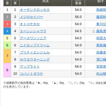
馬名
騎手
番
番
重量
1
1
オーサンクロッカス
54.0
島崎
2
2
メジロセイバー
56.0
藤原
3
3
オトコナカセ
54.0
東川
4
4
エーシンシャウラ
54.5
△
森島
5
5
アースワンソニア
54.0
持原
6
6
ニイカップドリーム
54.0
尾島
7
プリティエンジェル
54.0
佐藤
7
8
ホウヨウターニング
54.0
濱口
9
アップライト
56.0
安部
8
10
コパノトヨウケ
54.0
向山
※減量騎手の負担重量は『★』4kg、『▲』3kg、『△, ◇』2kg、『☆』1kgを
のを表示しています。