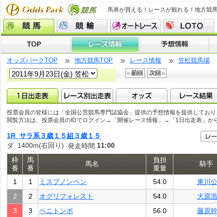
馬券が買える！レースが観れる！地方競
オッズパークTOP
地方競馬TOP
レース情報
笠松競馬場
投票会員の皆様には「全国公営競馬専門誌協会」提供の予想情報を提供しており
閲覧方法は、投票会員のIDでログイン→「開催レース情報」→「1日出走表」か
1R サラ系３歳１５組３歳１５
ダ 1400m(右回り)
11:00
発走時間
枠
馬
負担
馬名
騎手
番
番
重量
1
1
ミスプノンペン
54.0
東川
2
2
オグリフォレスト
54.0
大原
3
3
ベニトンボ
56.0
藤原