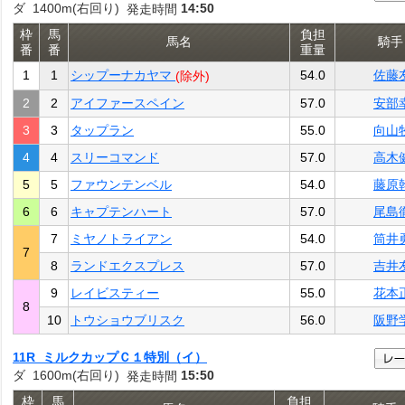
ダ 1400m(右回り)
14:50
発走時間
枠
馬
負担
馬名
騎手
番
番
重量
1
1
シップーナカヤマ
54.0
佐藤
(除外)
2
2
アイファースペイン
57.0
安部
3
3
タップラン
55.0
向山
4
4
スリーコマンド
57.0
高木
5
5
ファウンテンベル
54.0
藤原
6
6
キャプテンハート
57.0
尾島
7
ミヤノトライアン
54.0
筒井
7
8
ランドエクスプレス
57.0
吉井
9
レイビスティー
55.0
花本
8
10
トウショウブリスク
56.0
阪野
11R ミルクカップＣ１特別（イ）
ダ 1600m(右回り)
15:50
発走時間
枠
馬
負担