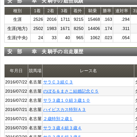
安 部 幸 夫 騎手の 総合成績
種別
1着
2着
3着
着外
騎乗
勝率
連対率
3
生涯
2526
2016
1711
9215
15468
.163
.294
生涯(地方)
2502
1983
1671
8250
14406
.174
.311
生涯(中央)
24
33
40
965
1062
.023
.054
安 部 幸 夫 騎手の 出走履歴
年月日
競馬場
レース名
2016/07/22
名古屋
サラＣ３組Ｃ３
2016/07/22
名古屋
のぼる＆まさこ結婚記念Ｃ５
2016/07/22
名古屋
サラ３歳１０組３歳１０
2016/07/21
名古屋
ハイビスカス特別Ａ３
2016/07/21
名古屋
２歳特別２歳１
2016/07/20
名古屋
サラ３歳４組３歳４