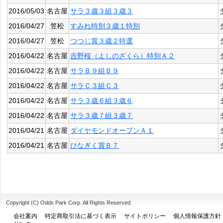
2016/05/03
名古屋
サラ３歳３組３歳３
2016/04/27
笠松
すみれ特別３歳１特別
2016/04/27
笠松
つつじ賞３歳２特選
2016/04/22
名古屋
吉野桜（よしのざくら）特別Ａ２
2016/04/22
名古屋
サラＢ９組Ｂ９
2016/04/22
名古屋
サラＣ３組Ｃ３
2016/04/22
名古屋
サラ３歳６組３歳６
2016/04/22
名古屋
サラ３歳７組３歳７
2016/04/21
名古屋
ダイヤモンドオープンＡ１
2016/04/21
名古屋
ひなぎく賞Ｂ７
Copyright (C) Odds Park Corp. All Rights Reserved.
会社案内
特定商取引法に基づく表示
サイトポリシー
個人情報保護方針