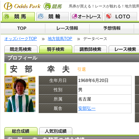
馬券が買える！レースが観れる！地方競
オッズパークTOP
地方競馬TOP
データベース
プロフィール
安 部 幸 夫
引退
生年月日
1968年6月20日
性別
男
所属
名古屋
厩舎
安部弘一