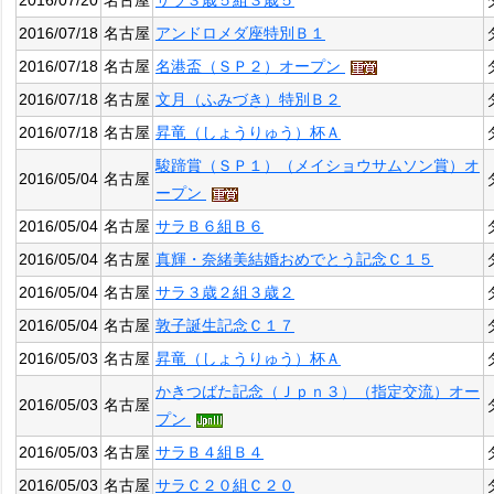
2016/07/20
名古屋
サラ３歳５組３歳５
2016/07/18
名古屋
アンドロメダ座特別Ｂ１
2016/07/18
名古屋
名港盃（ＳＰ２）オープン
2016/07/18
名古屋
文月（ふみづき）特別Ｂ２
2016/07/18
名古屋
昇竜（しょうりゅう）杯Ａ
駿蹄賞（ＳＰ１）（メイショウサムソン賞）オ
2016/05/04
名古屋
ープン
2016/05/04
名古屋
サラＢ６組Ｂ６
2016/05/04
名古屋
真輝・奈緒美結婚おめでとう記念Ｃ１５
2016/05/04
名古屋
サラ３歳２組３歳２
2016/05/04
名古屋
敦子誕生記念Ｃ１７
2016/05/03
名古屋
昇竜（しょうりゅう）杯Ａ
かきつばた記念（Ｊｐｎ３）（指定交流）オー
2016/05/03
名古屋
プン
2016/05/03
名古屋
サラＢ４組Ｂ４
2016/05/03
名古屋
サラＣ２０組Ｃ２０