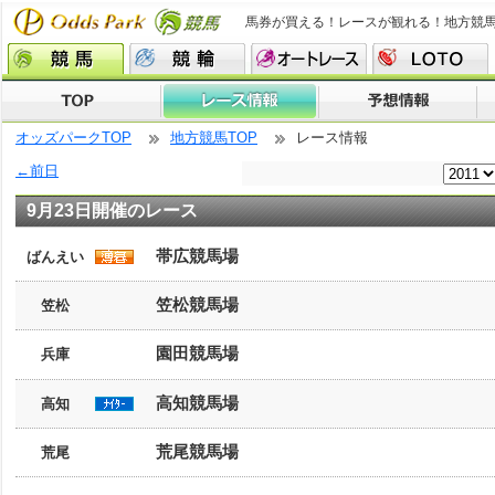
馬券が買える！レースが観れる！地方競
オッズパークTOP
地方競馬TOP
レース情報
←前日
9月23日開催のレース
帯広競馬場
ばんえい
笠松競馬場
笠松
園田競馬場
兵庫
高知競馬場
高知
荒尾競馬場
荒尾