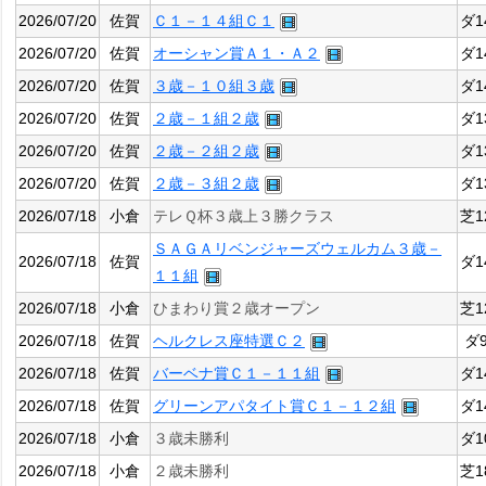
2026/07/20
佐賀
Ｃ１－１４組Ｃ１
ダ1
2026/07/20
佐賀
オーシャン賞Ａ１・Ａ２
ダ1
2026/07/20
佐賀
３歳－１０組３歳
ダ1
2026/07/20
佐賀
２歳－１組２歳
ダ1
2026/07/20
佐賀
２歳－２組２歳
ダ1
2026/07/20
佐賀
２歳－３組２歳
ダ1
2026/07/18
小倉
テレＱ杯３歳上３勝クラス
芝1
ＳＡＧＡリベンジャーズウェルカム３歳－
2026/07/18
佐賀
ダ1
１１組
2026/07/18
小倉
ひまわり賞２歳オープン
芝1
2026/07/18
佐賀
ヘルクレス座特選Ｃ２
ダ9
2026/07/18
佐賀
バーベナ賞Ｃ１－１１組
ダ1
2026/07/18
佐賀
グリーンアパタイト賞Ｃ１－１２組
ダ1
2026/07/18
小倉
３歳未勝利
ダ1
2026/07/18
小倉
２歳未勝利
芝1