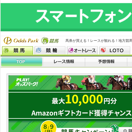
馬券が買える！レースが観れる！地方競