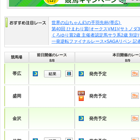
世界の山ちゃん幻の手羽先杯(帯広)
第40回 ひまわり賞(オークス)(M1)(サトノダ
くろゆり賞2歳 主催者認定馬サラ系2歳 別定(
一発逆転ファイナルレース×SAGAリベン 記者
前日開催のレース
本日開催のレー
競馬場
8/8
8/9
帯広
発売予定
盛岡
発売予定
金沢
発売予定