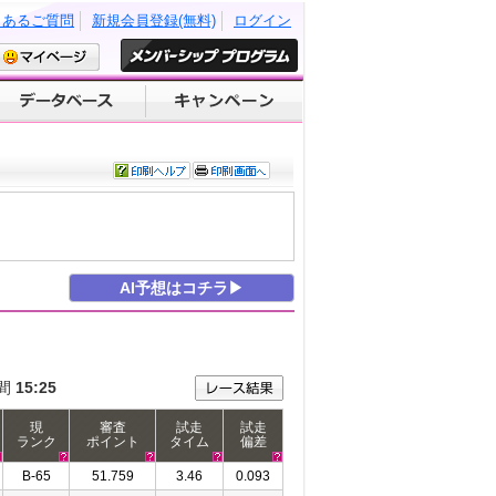
くあるご質問
新規会員登録(無料)
ログイン
AI予想はコチラ▶
間
15:25
現
審査
試走
試走
ランク
ポイント
タイム
偏差
B-65
51.759
3.46
0.093