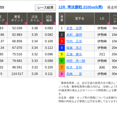
12R 準決勝戦 3100m(6周)
:55
発走
ハ
現
審査
試走
試走
車
選手名
LG
ン
ンク
ポイント
タイム
偏差
番
デ
63
52.039
3.38
0.092
1
米里 信秀
伊勢崎
0
186
62.983
3.35
0.082
2
木村 義明
伊勢崎
10
137
66.858
3.34
0.100
3
竹内 正浩
伊勢崎
10
134
67.070
3.34
0.112
4
塚越 浩之
伊勢崎
20
65
75.516
3.32
0.096
5
広瀬 勝光
川口
20
38
79.682
3.33
0.088
6
仲田 恵一朗
伊勢崎
30
32
96.591
3.32
0.105
7
鈴木 宏和
浜松
30
-5
124.517
3.28
0.111
8
高橋 貢
伊勢崎
30
「勝車投票券」は、必ず正規の投票方法で購入し
ノミ行為・勝車投票券の購入代行は、法律により
20歳未満の者およびオートレース関係者による
す。
出走表・成績・オッズ等の情報については各施行
情報の内容および更新には万全を期しております