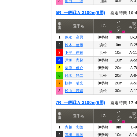
8
前田 淳
山陽
40m
S-3
5R 一般戦Ａ 3100m(6周)
発走時間
16:
ハ
車
現
選手名
LG
ン
番
ラン
デ
1
保永 高男
伊勢崎
0m
B-1
2
鈴木 啓示
浜松
0m
B-2
3
下平 佳輝
浜松
10m
A-1
4
戸塚 尚起
伊勢崎
10m
A-5
5
栗原 俊介
伊勢崎
20m
A-7
6
鈴木 静二
浜松
20m
A-8
7
桜井 晴光
伊勢崎
20m
A-5
8
松山 茂靖
浜松
30m
A-1
7R 一般戦Ａ 3100m(6周)
発走時間
17:
ハ
車
現
選手名
LG
ン
番
ラン
デ
1
内越 忠徳
伊勢崎
0m
B-9
2
高橋 義徳
伊勢崎
10m
A-1