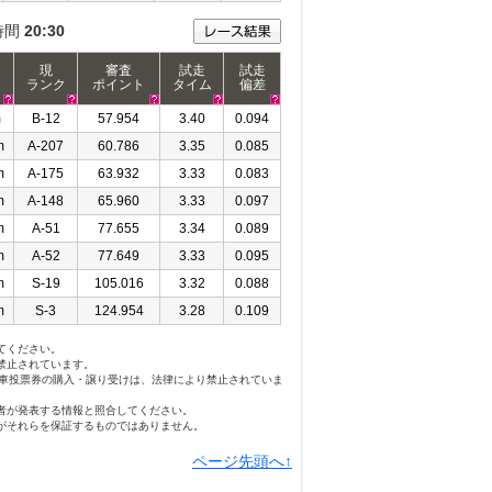
時間
20:30
現
審査
試走
試走
ランク
ポイント
タイム
偏差
m
B-12
57.954
3.40
0.094
m
A-207
60.786
3.35
0.085
m
A-175
63.932
3.33
0.083
m
A-148
65.960
3.33
0.097
m
A-51
77.655
3.34
0.089
m
A-52
77.649
3.33
0.095
m
S-19
105.016
3.32
0.088
m
S-3
124.954
3.28
0.109
てください。
禁止されています。
勝車投票券の購入・譲り受けは、法律により禁止されていま
者が発表する情報と照合してください。
がそれらを保証するものではありません。
ページ先頭へ↑