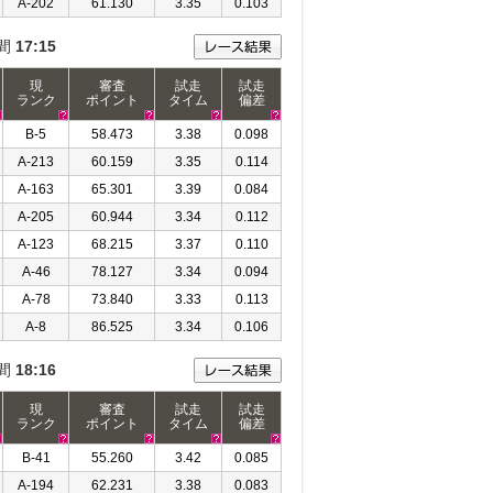
A-202
61.130
3.35
0.103
間
17:15
現
審査
試走
試走
ランク
ポイント
タイム
偏差
B-5
58.473
3.38
0.098
A-213
60.159
3.35
0.114
A-163
65.301
3.39
0.084
A-205
60.944
3.34
0.112
A-123
68.215
3.37
0.110
A-46
78.127
3.34
0.094
A-78
73.840
3.33
0.113
A-8
86.525
3.34
0.106
間
18:16
現
審査
試走
試走
ランク
ポイント
タイム
偏差
B-41
55.260
3.42
0.085
A-194
62.231
3.38
0.083