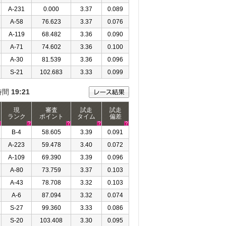
A-231
0.000
3.37
0.089
A-58
76.623
3.37
0.076
A-119
68.482
3.36
0.090
A-71
74.602
3.36
0.100
A-30
81.539
3.36
0.096
S-21
102.683
3.33
0.099
時間
19:21
現
審査
試走
試走
ランク
ポイント
タイム
偏差
B-4
58.605
3.39
0.091
A-223
59.478
3.40
0.072
A-109
69.390
3.39
0.096
A-80
73.759
3.37
0.103
A-43
78.708
3.32
0.103
A-6
87.094
3.32
0.074
S-27
99.360
3.33
0.086
S-20
103.408
3.30
0.095