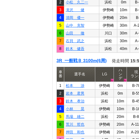
2
小松 久二一
浜松
0m
B-
3
滝沢 健
伊勢崎
10m
B-
4
清岡 優一
伊勢崎
20m
B
5
山中 充智
伊勢崎
30m
A-
6
山田 徹
川口
30m
A-
7
石貝 武之
浜松
30m
A-
8
鈴木 健吾
浜松
40m
A-
3R 一般戦Ｂ 3100m(6周)
発走時間
15:
ハ
車
現
選手名
LG
ン
番
ラン
デ
1
松本 渉
伊勢崎
0m
B-7
2
岩本 君男
浜松
0m
B-5
3
鈴木 孝治
浜松
10m
B-4
4
小林 晃
伊勢崎
10m
B-1
5
馬場 雄二
浜松
20m
B-8
6
荒川 哲也
伊勢崎
20m
A-11
7
押田 和也
伊勢崎
20m
A-2