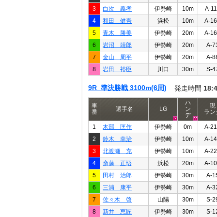
3
白次 義孝
伊勢崎
10m
A-1
4
和田 健吾
浜松
10m
A-1
5
青木 勝美
伊勢崎
20m
A-1
6
岩沼 靖郎
伊勢崎
20m
A-7
7
金山 周平
伊勢崎
20m
A-8
8
岩田 裕臣
川口
30m
S-4
9R 準決勝戦 3100m(6周)
発走時間
18:
ハ
車
現
選手名
LG
ン
番
ラン
デ
1
木部 匡作
伊勢崎
0m
A-2
2
鈴木 幸治
伊勢崎
10m
A-1
3
北渡瀬 充
伊勢崎
10m
A-2
4
斎藤 正悟
浜松
20m
A-1
5
田村 治郎
伊勢崎
30m
A-1
6
三浦 康平
伊勢崎
30m
A-3
7
佐々木 啓
山陽
30m
S-2
8
新井 恵匠
伊勢崎
30m
S-1