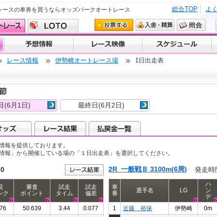
総合TOP
よ
レースの車券を買うならオッズパークオートレース
レース情報
伊勢崎オートレース場
1日出走表
１節
目(6月1日)
最終日(6月2日)
情報を提供しております。
ス情報」から開催している場の「１日出走表」を選択してください。
2R 一般戦Ｂ 3100m(6周)
00
発走時
ハ
現
審査
試走
試走
車
選手名
LG
ン
ンク
ポイント
タイム
偏差
番
デ
76
50.639
3.44
0.077
1
近藤 裕保
伊勢崎
0m