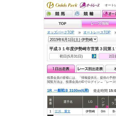
オート
オッズパークTOP
オートレースTOP
平成３１年度伊勢崎市営第３回第
初日(5月31日)
2日
投票会員の皆様には、「情報提供元」提供の予想
閲覧方法は、投票会員のIDでログイン→「レー
1R 一般戦Ｂ 3100m(6周)
発走時間
15:
ハ
車
選手名
LG
ン
番
ラ
デ
1
江川 重文
伊勢崎
0m
B-