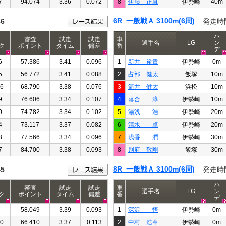
7
94.074
3.36
0.072
8
伊藤 正真
伊勢崎
40m
6R 一般戦Ａ 3100m(6周)
46
発走時
ハ
審査
試走
試走
車
選手名
LG
ン
ク
ポイント
タイム
偏差
番
デ
6
57.386
3.41
0.096
1
新井 裕貴
伊勢崎
0m
5
56.772
3.41
0.088
2
占部 健太
飯塚
10m
16
68.790
3.38
0.076
3
筒井 健太
浜松
10m
9
76.606
3.34
0.107
4
落合 淳
伊勢崎
10m
0
74.782
3.34
0.102
5
湯浅 浩
伊勢崎
20m
4
73.117
3.37
0.082
6
清水 卓
伊勢崎
20m
3
77.566
3.34
0.096
7
浅香 潤
伊勢崎
30m
7
84.700
3.38
0.093
8
別府 敬剛
飯塚
30m
8R 一般戦Ａ 3100m(6周)
45
発走時
ハ
審査
試走
試走
車
選手名
LG
ン
ク
ポイント
タイム
偏差
番
デ
58.049
3.39
0.093
1
深沢 悟
伊勢崎
0m
40
66.410
3.37
0.113
2
中村 浩章
伊勢崎
0m