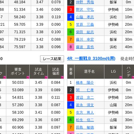
84
48.184
3.47
0.078
2
仲野 秀哉
飯塚
0m
68
51.334
3.46
0.090
3
野沢 守弘
伊勢崎
10m
-7
58.240
3.38
0.119
4
山脇 孝志
浜松
10m
221
59.705
3.39
0.090
5
笠原 三義
伊勢崎
20m
97
71.315
3.38
0.100
6
柴田 紘志
浜松
20m
40
79.219
3.42
0.088
7
藤川 幸宏
飯塚
30m
64
75.597
3.38
0.096
8
藤波 直也
浜松
40m
4R 一般戦Ｂ 3100m(6周)
50
発走時
ハ
審査
試走
試走
車
選手名
LG
ン
ク
ポイント
タイム
偏差
番
デ
8
50.033
3.45
0.084
1
橋本 陽介
浜松
0m
5
53.089
3.39
0.089
2
関 仁孝
伊勢崎
0m
5
54.831
3.38
0.111
3
渡辺 京二
伊勢崎
10m
8
57.280
3.38
0.087
4
岩永 清文
山陽
20m
58.100
3.41
0.080
5
生方 将人
伊勢崎
30m
1
69.299
3.36
0.087
6
松生 信二
山陽
30m
06
60.906
3.38
0.097
7
田島 敏徳
飯塚
30m