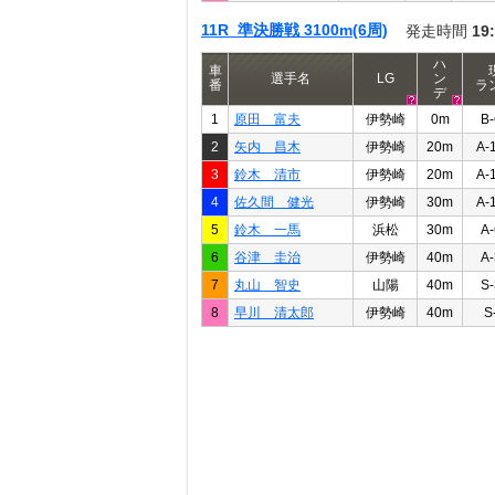
11R 準決勝戦 3100m(6周)
発走時間
19
ハ
車
選手名
LG
ン
番
ラ
デ
1
原田 富夫
伊勢崎
0m
B-
2
矢内 昌木
伊勢崎
20m
A-
3
鈴木 清市
伊勢崎
20m
A-
4
佐久間 健光
伊勢崎
30m
A-
5
鈴木 一馬
浜松
30m
A-
6
谷津 圭治
伊勢崎
40m
A-
7
丸山 智史
山陽
40m
S-
8
早川 清太郎
伊勢崎
40m
S