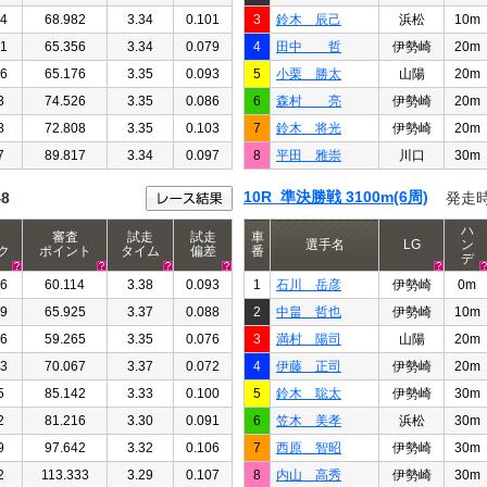
14
68.982
3.34
0.101
3
鈴木 辰己
浜松
10m
61
65.356
3.34
0.079
4
田中 哲
伊勢崎
20m
66
65.176
3.35
0.093
5
小栗 勝太
山陽
20m
3
74.526
3.35
0.086
6
森村 亮
伊勢崎
20m
8
72.808
3.35
0.103
7
鈴木 将光
伊勢崎
20m
7
89.817
3.34
0.097
8
平田 雅崇
川口
30m
10R 準決勝戦 3100m(6周)
48
発走
ハ
審査
試走
試走
車
選手名
LG
ン
ク
ポイント
タイム
偏差
番
デ
16
60.114
3.38
0.093
1
石川 岳彦
伊勢崎
0m
49
65.925
3.37
0.088
2
中畠 哲也
伊勢崎
10m
26
59.265
3.35
0.076
3
満村 陽司
山陽
20m
03
70.067
3.37
0.072
4
伊藤 正司
伊勢崎
20m
5
85.142
3.33
0.100
5
鈴木 聡太
伊勢崎
30m
2
81.216
3.30
0.091
6
笠木 美孝
浜松
30m
9
97.642
3.32
0.106
7
西原 智昭
伊勢崎
30m
2
113.333
3.29
0.107
8
内山 高秀
伊勢崎
30m