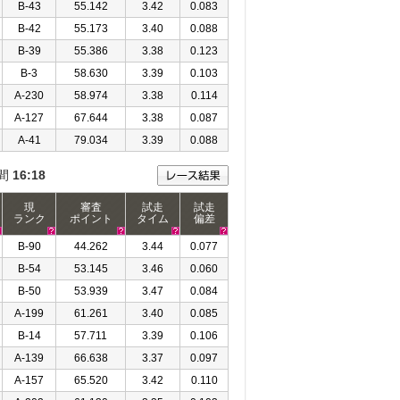
B-43
55.142
3.42
0.083
B-42
55.173
3.40
0.088
B-39
55.386
3.38
0.123
B-3
58.630
3.39
0.103
A-230
58.974
3.38
0.114
A-127
67.644
3.38
0.087
A-41
79.034
3.39
0.088
間
16:18
現
審査
試走
試走
ランク
ポイント
タイム
偏差
B-90
44.262
3.44
0.077
B-54
53.145
3.46
0.060
B-50
53.939
3.47
0.084
A-199
61.261
3.40
0.085
B-14
57.711
3.39
0.106
A-139
66.638
3.37
0.097
A-157
65.520
3.42
0.110