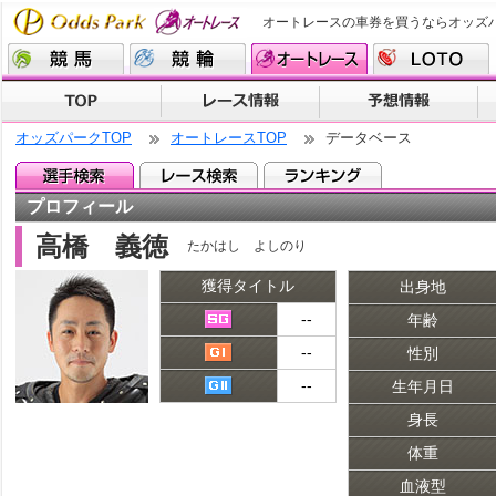
オートレースの車券を買うならオッズ
オッズパークTOP
オートレースTOP
データベース
プロフィール
高橋 義徳
たかはし よしのり
獲得タイトル
出身地
--
年齢
--
性別
--
生年月日
身長
体重
血液型