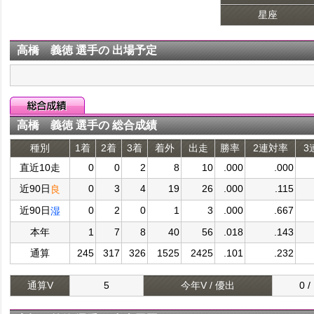
星座
高橋 義徳 選手の 出場予定
高橋 義徳 選手の 総合成績
種別
1着
2着
3着
着外
出走
勝率
2連対率
3
直近10走
0
0
2
8
10
.000
.000
近90日
0
3
4
19
26
.000
.115
良
近90日
0
2
0
1
3
.000
.667
湿
本年
1
7
8
40
56
.018
.143
通算
245
317
326
1525
2425
.101
.232
通算V
5
今年V / 優出
0 /