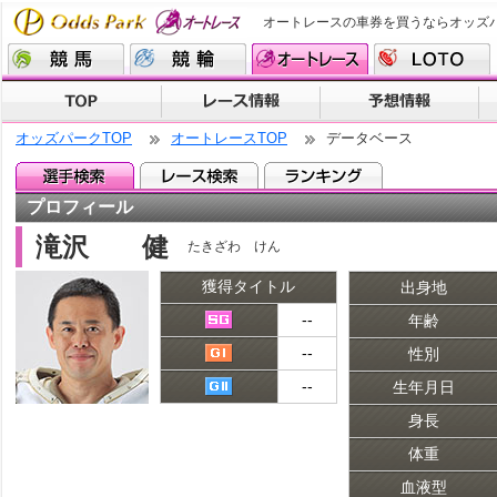
オートレースの車券を買うならオッズ
オッズパークTOP
オートレースTOP
データベース
プロフィール
滝沢 健
たきざわ けん
獲得タイトル
出身地
--
年齢
--
性別
--
生年月日
身長
体重
血液型