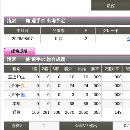
星座
滝沢 健 選手の 出場予定
年月日
開催場
R
グレード
2026/08/07
川口
2
滝沢 健 選手の 総合成績
種別
1着
2着
3着
着外
出走
勝率
2連対率
3
直近10走
0
0
0
10
10
.000
.000
近90日
0
0
0
24
24
.000
.000
良
近90日
0
0
0
3
3
.000
.000
湿
本年
0
0
0
68
68
.000
.000
通算
166
261
308
2070
2860
.058
.149
通算V
1
今年V / 優出
0 /