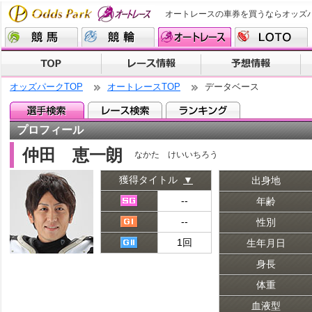
オートレースの車券を買うならオッズ
オッズパークTOP
オートレースTOP
データベース
プロフィール
仲田 恵一朗
なかた けいいちろう
獲得タイトル
▼
出身地
--
年齢
--
性別
1回
生年月日
身長
体重
血液型