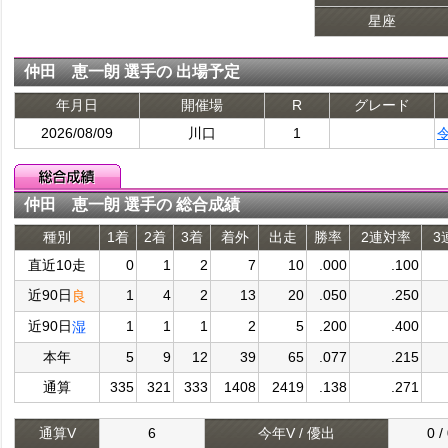
星座
仲田 恵一朗 選手の 出場予定
年月日
開催場
R
グレード
2026/08/09
川口
1
仲田 恵一朗 選手の 総合成績
種別
1着
2着
3着
着外
出走
勝率
2連対率
3
直近10走
0
1
2
7
10
.000
.100
近90日
1
4
2
13
20
.050
.250
良
近90日
1
1
1
2
5
.200
.400
湿
本年
5
9
12
39
65
.077
.215
通算
335
321
333
1408
2419
.138
.271
通算V
6
今年V / 優出
0 /