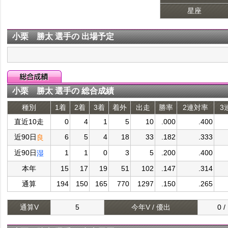
星座
小栗 勝太 選手の 出場予定
小栗 勝太 選手の 総合成績
種別
1着
2着
3着
着外
出走
勝率
2連対率
3
直近10走
0
4
1
5
10
.000
.400
近90日
6
5
4
18
33
.182
.333
良
近90日
1
1
0
3
5
.200
.400
湿
本年
15
17
19
51
102
.147
.314
通算
194
150
165
770
1297
.150
.265
通算V
5
今年V / 優出
0 /