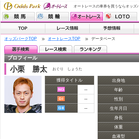
オートレースの車券を買うならオッズ
オッズパークTOP
オートレースTOP
データベース
プロフィール
小栗 勝太
おぐり しょうた
獲得タイトル
出身地
--
年齢
--
性別
--
生年月日
身長
体重
血液型