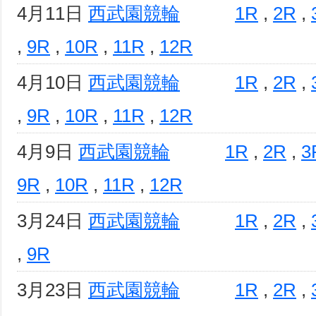
4月11日
西武園競輪
1R
,
2R
,
,
9R
,
10R
,
11R
,
12R
4月10日
西武園競輪
1R
,
2R
,
,
9R
,
10R
,
11R
,
12R
4月9日
西武園競輪
1R
,
2R
,
3
9R
,
10R
,
11R
,
12R
3月24日
西武園競輪
1R
,
2R
,
,
9R
3月23日
西武園競輪
1R
,
2R
,