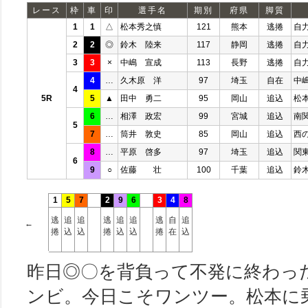
レース
枠
車
印
選手名
期別
府県
脚質
1
1
△
松本秀之慎
121
熊本
逃捲
自
2
2
◎
鈴木 陸来
117
静岡
逃捲
自
3
3
×
中嶋 宣成
113
長野
逃捲
自
4
…
久木原 洋
97
埼玉
自在
中
4
5R
5
▲
田中 勇二
95
岡山
追込
松
6
…
相澤 政宏
99
宮城
追込
南
5
7
…
筒井 敦史
85
岡山
追込
西
8
…
平原 啓多
97
埼玉
追込
関
6
9
○
佐藤 壮
100
千葉
追込
鈴
1
5
7
2
9
6
3
4
8
逃
追
追
逃
追
追
逃
自
追
←
捲
込
込
捲
込
込
捲
在
込
昨日◎〇を背負って不発に終わっ
ンビ。今日こそワンツー。松本に