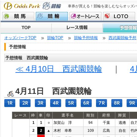
車券が買える！競輪を楽しむならオッズ
オッズパークTOP
競輪TOP
競輪予想情報
西武園競輪予想
予想情報
予想情報 西武園競輪
≪ 4月10日 西武園競輪
｜
4
4月11日 西武園競輪
レース
枠
車
印
選手名
期別
府県
脚質
1
1
○
加賀山 淳
94
千葉
逃捲
自
2
2
▲
木村 幸希
109
広島
自在
竹