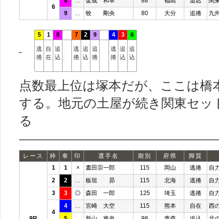
8
…
金成 和幸
88
福島
追込
関
6
9
…
牧 剛央
80
大分
追捲
九
5
1
8
7
2
9
4
3
6
逃
自
追
逃
追
追
逃
追
追
←
捲
在
込
捲
込
捲
捲
込
込
点数最上位は塚本だが、ここは橋
する。地元の土屋が続き関東セッ
る
レース
枠
車
印
選手名
期別
府県
脚質
1
1
×
晝田宗一郎
115
岡山
逃捲
自
2
2
…
板垣 昴
115
北海
逃捲
自
3
3
◎
森田 一郎
125
埼玉
逃捲
自
4
…
宮崎 大空
115
熊本
自在
西
4
9R
5
…
新山 将史
98
青森
追込
北