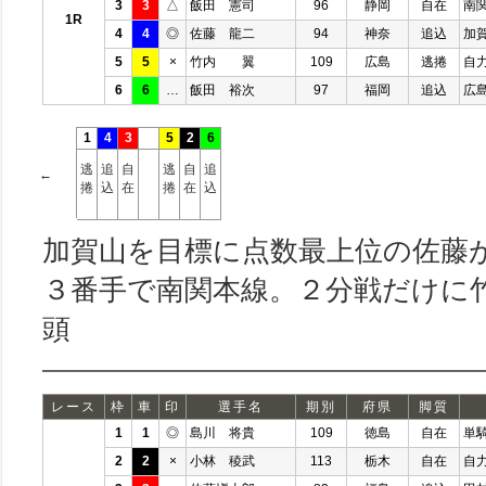
3
3
△
飯田 憲司
96
静岡
自在
南
1R
4
4
◎
佐藤 龍二
94
神奈
追込
加
5
5
×
竹内 翼
109
広島
逃捲
自
6
6
…
飯田 裕次
97
福岡
追込
広
1
4
3
5
2
6
逃
追
自
逃
自
追
←
捲
込
在
捲
在
込
加賀山を目標に点数最上位の佐藤
３番手で南関本線。２分戦だけに
頭
レース
枠
車
印
選手名
期別
府県
脚質
1
1
◎
島川 将貴
109
徳島
自在
単
2
2
×
小林 稜武
113
栃木
自在
自