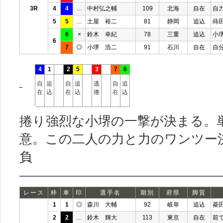
3R
4
4
…
中村弘之輔
109
北海
自在
自
5
5
…
土屋 裕二
81
静岡
追込
蒔
6
×
鈴木 幸紀
78
三重
追込
小
6
7
◎
小堺 浩二
91
石川
自在
自
4
1
2
5
3
7
6
自
追
自
追
逃
自
追
←
在
込
在
込
捲
在
込
捲り強烈な小堺の一撃が決まる。
意。この二人の力と力のワンツー
負
レース
枠
車
印
選手名
期別
府県
脚質
1
1
◎
森川 大輔
92
岐阜
追込
菱
2
2
…
鈴木 輝大
113
東京
自在
前