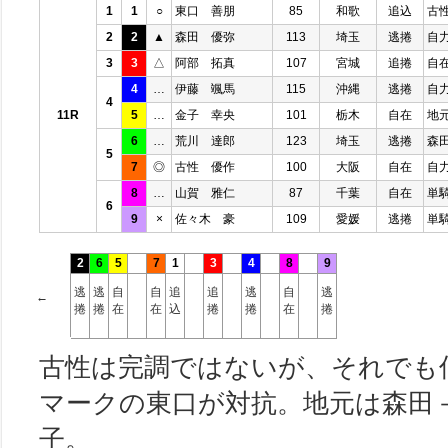
1
1
○
東口 善朋
85
和歌
追込
古
2
2
▲
森田 優弥
113
埼玉
逃捲
自
3
3
△
阿部 拓真
107
宮城
追捲
自
4
…
伊藤 颯馬
115
沖縄
逃捲
自
4
11R
5
…
金子 幸央
101
栃木
自在
地
6
…
荒川 達郎
123
埼玉
逃捲
森
5
7
◎
古性 優作
100
大阪
自在
自
8
…
山賀 雅仁
87
千葉
自在
単
6
9
×
佐々木 豪
109
愛媛
逃捲
単
2
6
5
7
1
3
4
8
9
逃
逃
自
自
追
追
逃
自
逃
←
捲
捲
在
在
込
捲
捲
在
捲
古性は完調ではないが、それでも
マークの東口が対抗。地元は森田
子。