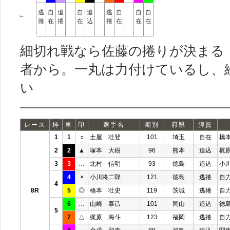
逃
自
追
自
追
逃
自
自
自
←
捲
在
捲
在
込
捲
在
在
在
細切れ戦なら佐藤の捲りが決まる
者から。一丸は力付けているし、
い
レース
枠
車
印
選手名
期別
府県
脚質
1
1
○
土屋 壮登
101
埼玉
自在
橋
2
2
▲
塚本 大樹
96
熊本
追込
梶
3
3
…
北村 信明
93
徳島
追込
小
4
×
小川将二郎
121
徳島
逃捲
自
4
8R
5
◎
橋本 壮史
119
茨城
逃捲
自
6
…
山崎 泰己
101
岡山
追込
徳
5
7
△
梶原 海斗
123
福岡
逃捲
自