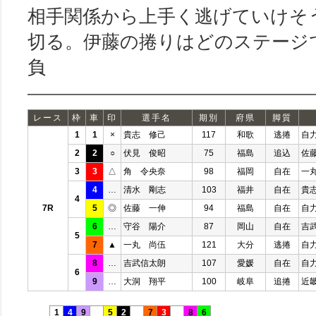
相手関係から上手く逃げていけそ
切る。伊藤の捲りはどのステージ
負
レース
枠
車
印
選手名
期別
府県
脚質
1
1
×
貴志 修己
117
和歌
逃捲
自
2
2
○
伏見 俊昭
75
福島
追込
佐
3
3
△
角 令央奈
98
福岡
自在
一
4
…
清水 剛志
103
福井
自在
貴
4
7R
5
◎
佐藤 一伸
94
福島
自在
自
6
…
守谷 陽介
87
岡山
自在
吉
5
7
▲
一丸 尚伍
121
大分
逃捲
自
8
…
吉武信太朗
107
愛媛
自在
自
6
9
…
大洞 翔平
100
岐阜
追捲
近
1
4
9
5
2
7
3
8
6