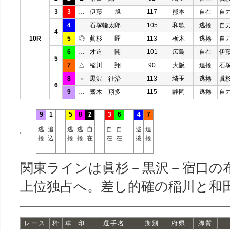
3
3
…
伊藤 旭
117
熊本
自在
自
4
…
石塚輪太郎
105
和歌
逃捲
自
4
10R
5
◎
眞杉 匠
113
栃木
逃捲
自
6
…
才迫 開
101
広島
自在
伊
5
7
△
稲川 翔
90
大阪
追捲
石
8
○
黒沢 征治
113
埼玉
逃捲
眞
6
9
…
齋木 翔多
115
静岡
逃捲
自
9
1
5
8
2
3
6
4
7
逃
追
逃
逃
自
自
自
逃
追
←
捲
込
捲
捲
在
在
在
捲
捲
関東ラインは眞杉－黒沢－宿口の
上位独占へ。差し的確の稲川と和
レース
枠
車
印
選手名
期別
府県
脚質