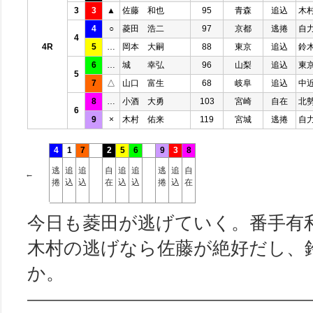
3
3
▲
佐藤 和也
95
青森
追込
木
4
○
菱田 浩二
97
京都
逃捲
自
4
4R
5
…
岡本 大嗣
88
東京
追込
鈴
6
…
城 幸弘
96
山梨
追込
東
5
7
△
山口 富生
68
岐阜
追込
中
8
…
小酒 大勇
103
宮崎
自在
北
6
9
×
木村 佑来
119
宮城
逃捲
自
4
1
7
2
5
6
9
3
8
逃
追
追
自
追
追
逃
追
自
←
捲
込
込
在
込
込
捲
込
在
今日も菱田が逃げていく。番手有
木村の逃げなら佐藤が絶好だし、
か。