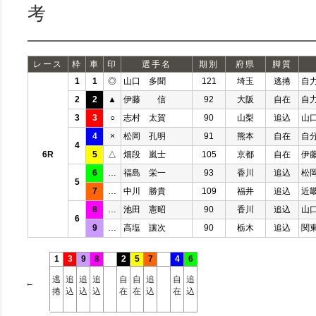
考
レース
枠
車
印
選手名
期別
府県
脚質
1
1
◎
山口 多聞
121
埼玉
逃捲
自
2
2
▲
伊藤 信
92
大阪
自在
自
3
3
○
志村 太賀
90
山梨
追込
山
4
×
松岡 孔明
91
熊本
自在
自
4
6R
5
△
畑段 嵐士
105
京都
自在
伊
6
…
福島 栄一
93
香川
追込
松
5
7
…
中川 勝貴
109
福井
追込
近
8
…
池田 憲昭
90
香川
追込
山
6
9
…
高塩 讓次
90
栃木
追込
関
1
3
9
8
2
5
7
4
6
逃
追
追
追
自
自
追
自
追
←
捲
込
込
込
在
在
込
在
込