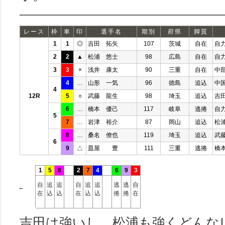
レース
枠
車
印
選手名
期別
府県
脚質
1
1
◎
吉田 拓矢
107
茨城
自在
自
2
2
▲
松浦 悠士
98
広島
自在
自
3
3
×
浅井 康太
90
三重
自在
中
4
…
山形 一気
96
徳島
追込
中
4
12R
5
○
武藤 龍生
98
埼玉
追込
吉
6
…
橋本 優己
117
岐阜
逃捲
自
5
7
…
岩津 裕介
87
岡山
追込
松
8
…
桑名 僚也
119
埼玉
追込
武
6
9
△
皿屋 豊
111
三重
逃捲
橋
1
5
8
2
7
4
6
9
3
自
追
追
自
追
追
逃
逃
自
←
在
込
込
在
込
込
捲
捲
在
吉田は強いし、松浦も強くどんな