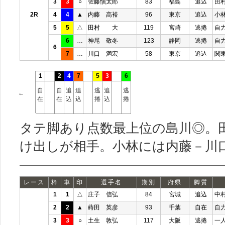
3
3
○
佐藤愼太郎
83
福島
追込
田
2R
4
4
▲
内藤 高裕
96
東京
追込
小
5
5
△
田村 大
119
宮崎
逃捲
自
6
…
神尾 敬冬
123
静岡
逃捲
自
6
7
…
川口 満宏
58
東京
追込
関
1
2
4
7
5
3
6
自
自
追
追
逃
追
逃
←
在
在
込
込
捲
込
捲
タテ脚あり点数最上位の島川◎。
け出しが相手。小林には内藤－川
レース
枠
車
印
選手名
期別
府県
脚質
1
1
△
庄子 信弘
84
宮城
追込
中
2
2
▲
蒔田 英彦
93
千葉
自在
自
3
3
○
土生 敦弘
117
大阪
逃捲
一