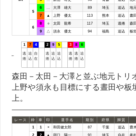
6
…
大澤 雄大
89
埼玉
追込
地
5
7
▲
上野 優太
113
熊本
追込
晝
8
○
太田 龍希
117
埼玉
逃捲
森
6
9
△
須永 優太
94
福島
追込
板
1
7
4
2
9
5
3
8
6
逃
追
自
逃
追
追
逃
逃
追
←
捲
込
在
捲
込
込
捲
捲
込
森田－太田－大澤と並ぶ地元トリ
上野や須永も目標にする晝田や板
上。
レース
枠
車
印
選手名
期別
府県
脚質
1
1
×
和田健太郎
87
千葉
追込
齋
2
2
▲
宿口 陽一
91
埼玉
自在
眞