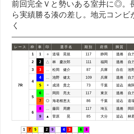
前回完全Ｖと勢いある室井に◎。
ら実績勝る湊の差し。地元コンビ
く
レース
枠
車
印
選手名
期別
府県
脚質
1
1
○
道場 晃規
117
静岡
逃捲
自
2
2
△
林 慶次郎
111
福岡
逃捲
自
3
3
…
松岡 健介
87
兵庫
自在
池
4
…
池野 健太
109
兵庫
逃捲
自
4
7R
5
×
成清 貴之
73
千葉
追込
南
6
…
岡田 亮太
117
東京
逃捲
自
5
7
◎
海老根恵太
86
千葉
追込
道
8
…
藤田 周磨
117
埼玉
逃捲
岡
6
9
▲
菅原 晃
85
大分
追込
林
1
7
5
2
9
4
3
6
8