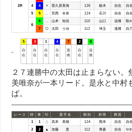
2R
4
4
×
普久原美海
126
栃木
自在
自
5
5
…
宮西 令奈
124
石川
自在
自
6
…
山本 知佳
110
山口
追捲
取
6
7
◎
太田 りゆ
112
埼玉
逃捲
自
5
3
1
4
7
2
6
自
自
自
自
逃
自
追
←
在
在
在
在
捲
在
捲
２７連勝中の太田は止まらない。
美唯奈が一本リード。是永と中村
ば。
レース
枠
車
印
選手名
期別
府県
脚質
1
1
△
高本 美穂
124
熊本
自在
自
2
2
▲
加藤 恵
112
青森
自在
や