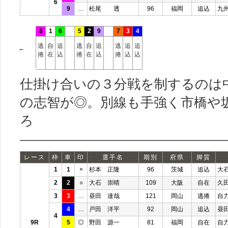
6
9
…
松尾 透
96
福岡
追込
九
8
1
6
5
2
9
7
3
4
逃
自
追
逃
自
追
逃
追
追
←
捲
在
込
捲
在
込
捲
込
込
仕掛け合いの３分戦を制するのは
の志智が◎。別線も手強く市橋や
ろ
レース
枠
車
印
選手名
期別
府県
脚質
1
1
×
杉本 正隆
96
茨城
追込
大
2
2
○
大石 崇晴
109
大阪
自在
久
3
3
…
昼田 達哉
121
岡山
逃捲
自
4
…
戸田 洋平
92
岡山
追込
昼
4
9R
5
◎
野田 源一
81
福岡
自在
自