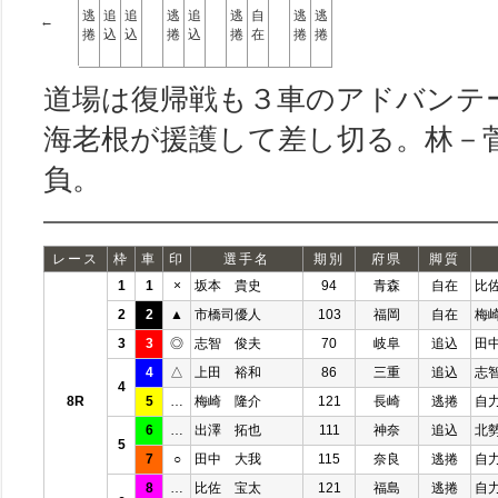
逃
追
追
逃
追
逃
自
逃
逃
←
捲
込
込
捲
込
捲
在
捲
捲
道場は復帰戦も３車のアドバンテ
海老根が援護して差し切る。林－
負。
レース
枠
車
印
選手名
期別
府県
脚質
1
1
×
坂本 貴史
94
青森
自在
比
2
2
▲
市橋司優人
103
福岡
自在
梅
3
3
◎
志智 俊夫
70
岐阜
追込
田
4
△
上田 裕和
86
三重
追込
志
4
8R
5
…
梅崎 隆介
121
長崎
逃捲
自
6
…
出澤 拓也
111
神奈
追込
北
5
7
○
田中 大我
115
奈良
逃捲
自
8
…
比佐 宝太
121
福島
逃捲
自