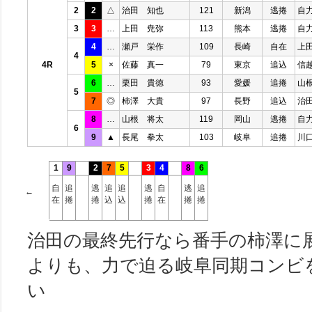
2
2
△
治田 知也
121
新潟
逃捲
自
3
3
…
上田 尭弥
113
熊本
逃捲
自
4
…
瀬戸 栄作
109
長崎
自在
上
4
4R
5
×
佐藤 真一
79
東京
追込
信
6
…
栗田 貴徳
93
愛媛
追捲
山
5
7
◎
柿澤 大貴
97
長野
追込
治
8
…
山根 将太
119
岡山
逃捲
自
6
9
▲
長尾 拳太
103
岐阜
追捲
川
1
9
2
7
5
3
4
8
6
自
追
逃
追
追
逃
自
逃
追
←
在
捲
捲
込
込
捲
在
捲
捲
治田の最終先行なら番手の柿澤に
よりも、力で迫る岐阜同期コンビ
い