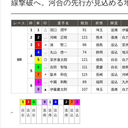
線撃破へ。河合の先行が見込める
レース
枠
車
印
選手名
期別
府県
脚質
1
1
△
宿口 潤平
91
埼玉
追捲
伊
2
2
…
河崎 正晴
121
熊本
逃捲
自
3
3
○
湊 聖二
86
徳島
追込
室
4
…
丸山 啓一
74
静岡
追込
地
4
6R
5
◎
室井蓮太朗
121
徳島
自在
自
6
…
吉田 智哉
111
愛媛
自在
徳
5
7
×
阪本 和也
115
長崎
追込
河
8
…
中園 和剛
89
福岡
追込
九
6
9
▲
伊藤慶太郎
107
埼玉
逃捲
自
5
3
6
9
1
4
2
7
8
自
追
自
逃
追
追
逃
追
追
←
在
込
在
捲
捲
込
捲
込
込