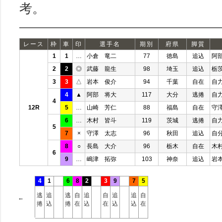
考。
レース
枠
車
印
選手名
期別
府県
脚質
1
1
…
小倉 竜二
77
徳島
追込
阿
2
2
◎
武藤 龍生
98
埼玉
追込
栃
3
3
△
岩本 俊介
94
千葉
自在
自
4
▲
阿部 将大
117
大分
逃捲
自
4
12R
5
…
山崎 芳仁
88
福島
自在
守
6
…
木村 皆斗
119
茨城
逃捲
自
5
7
×
守澤 太志
96
秋田
追込
自
8
○
長島 大介
96
栃木
自在
木
6
9
…
嶋津 拓弥
103
神奈
追込
岩
4
1
6
8
2
3
9
7
5
逃
追
逃
自
追
自
追
追
自
←
捲
込
捲
在
込
在
込
込
在