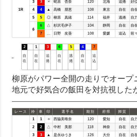
3
3
×
蛯原 杏奈
120
北海
追捲
好
1R
4
4
▲
高橋 朋恵
108
東京
自在
自
5
5
◎
柳原 真緒
114
福井
逃捲
自
6
△
杉沢毛伊子
104
静岡
自在
自
6
7
…
日野 友葵
108
愛媛
追込
前
2
1
3
6
5
4
7
自
自
追
自
逃
自
追
←
在
在
捲
在
捲
在
込
柳原がパワー全開の走りでオープ
地元で好気合の飯田を対抗視した
レース
枠
車
印
選手名
期別
府県
脚質
1
1
○
西脇美唯奈
120
愛知
自在
自
2
2
△
中村 美那
118
神奈
自在
自
3
3
▲
是永ゆうき
126
大分
自在
自