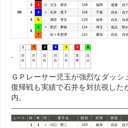
3
3
◎
児玉 碧衣
108
福岡
逃捲
自
3R
4
4
○
石井 貴子
106
千葉
自在
自
5
5
…
濱田 芽生
126
福井
自在
自
6
×
黒沢 夢姫
114
埼玉
追込
取
6
7
…
佐々木恵理
110
愛知
自在
自
1
7
2
4
5
3
6
自
自
自
自
自
逃
追
←
在
在
在
在
在
捲
込
ＧＰレーサー児玉が強烈なダッシ
復帰戦も実績で石井を対抗視した
内。
レース
枠
車
印
選手名
期別
府県
脚質
1
1
○
川口 聖二
103
岐阜
自在
自