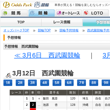
車券が買える！競輪を楽しむならオッズ
オッズパークTOP
競輪TOP
競輪予想情報
西武園競輪予想
予想情報
予想情報 西武園競輪
≪ 3月6日 西武園競輪
｜
3
3月12日 西武園競輪
レース
枠
車
印
選手名
期別
府県
脚質
1
1
○
飯田 風音
120
埼玉
自在
自
2
2
…
池原 杏
128
沖縄
自在
自