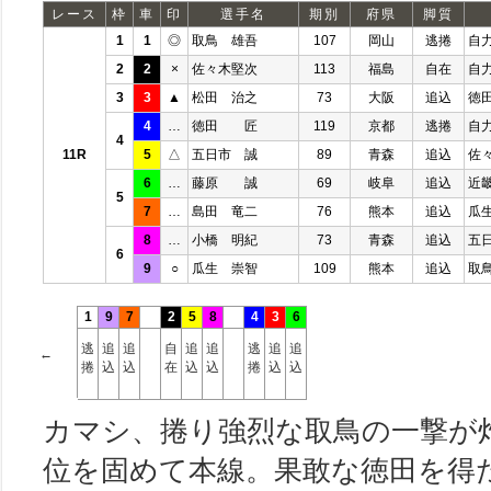
レース
枠
車
印
選手名
期別
府県
脚質
1
1
◎
取鳥 雄吾
107
岡山
逃捲
自
2
2
×
佐々木堅次
113
福島
自在
自
3
3
▲
松田 治之
73
大阪
追込
徳
4
…
徳田 匠
119
京都
逃捲
自
4
11R
5
△
五日市 誠
89
青森
追込
佐
6
…
藤原 誠
69
岐阜
追込
近
5
7
…
島田 竜二
76
熊本
追込
瓜
8
…
小橋 明紀
73
青森
追込
五
6
9
○
瓜生 崇智
109
熊本
追込
取
1
9
7
2
5
8
4
3
6
逃
追
追
自
追
追
逃
追
追
←
捲
込
込
在
込
込
捲
込
込
カマシ、捲り強烈な取鳥の一撃が
位を固めて本線。果敢な徳田を得