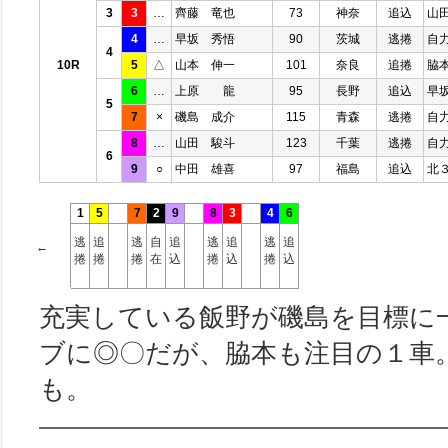
3
3
…
齊藤 竜也
73
神奈
追込
山
4
…
早坂 秀悟
90
茨城
逃捲
自
4
10R
5
△
山本 伸一
101
奈良
追捲
脇
6
…
上原 龍
95
長野
追込
早
5
7
×
磯島 成介
115
青森
逃捲
自
8
…
山田 駿斗
123
千葉
逃捲
自
6
9
○
中田 雄喜
97
福島
追込
北
1
5
7
2
9
8
3
4
6
逃
追
逃
自
追
逃
追
逃
追
←
捲
捲
捲
在
込
捲
込
捲
込
充実している飯野が磯島を目標に
ブに◎〇だが、脇本も注目の１車
も。