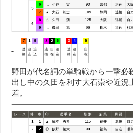
6
…
小谷 実
93
京都
追込
大
5
7
▲
大石 剣士
109
静岡
逃捲
自
8
△
久田 朔
125
大阪
逃捲
自
6
9
…
磯田 旭
96
栃木
追込
杉
7
1
9
8
2
6
3
4
5
逃
追
追
逃
自
追
逃
追
自
←
捲
込
込
捲
在
込
捲
込
在
野田が代名詞の単騎戦から一撃必
出し中の久田を利す大石崇や近況
差。
レース
枠
車
印
選手名
期別
府県
脚質
1
1
▲
脇本 勇希
115
福井
逃捲
自
2
2
◎
飯野 祐太
90
福島
自在
磯