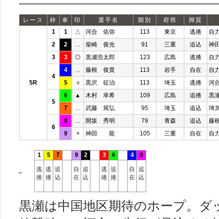
レース
枠
車
印
選手名
期別
府県
脚質
1
1
△
河合 佑弥
113
東京
逃捲
自
2
2
…
柴崎 俊光
91
三重
追込
神
3
3
◎
黒瀬浩太郎
123
広島
逃捲
自
4
…
藤根 俊貴
113
岩手
自在
自
4
5R
5
○
黒沢 征治
113
埼玉
逃捲
河
6
▲
木村 幸希
109
広島
追捲
黒
5
7
…
武藤 篤弘
95
埼玉
追込
埼
8
…
開坂 秀明
79
青森
追込
藤
6
9
×
神田 龍
105
三重
自在
自
1
5
7
9
2
3
6
4
8
逃
逃
追
自
追
逃
追
自
追
←
捲
捲
込
在
込
捲
捲
在
込
黒瀬は中国地区期待のホープ。ダ