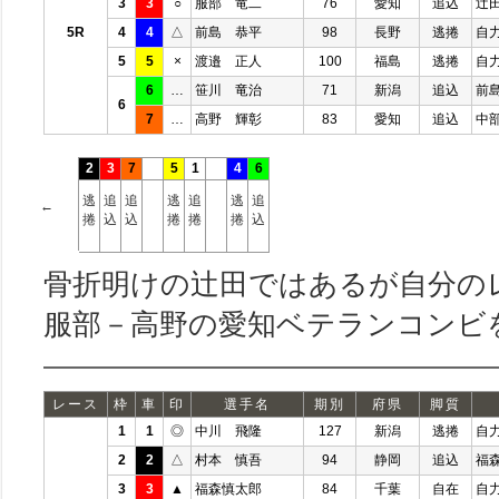
3
3
○
服部 竜二
76
愛知
追込
辻
5R
4
4
△
前島 恭平
98
長野
逃捲
自
5
5
×
渡邉 正人
100
福島
逃捲
自
6
…
笹川 竜治
71
新潟
追込
前
6
7
…
高野 輝彰
83
愛知
追込
中
2
3
7
5
1
4
6
逃
追
追
逃
追
逃
追
←
捲
込
込
捲
捲
捲
込
骨折明けの辻田ではあるが自分の
服部－高野の愛知ベテランコンビ
レース
枠
車
印
選手名
期別
府県
脚質
1
1
◎
中川 飛隆
127
新潟
逃捲
自
2
2
△
村本 慎吾
94
静岡
追込
福
3
3
▲
福森慎太郎
84
千葉
自在
自