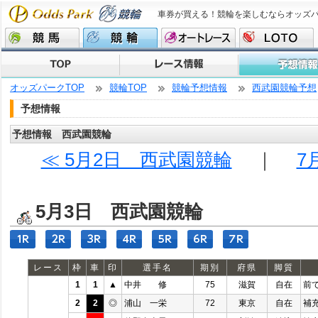
車券が買える！競輪を楽しむならオッズ
オッズパークTOP
競輪TOP
競輪予想情報
西武園競輪予想
予想情報
予想情報 西武園競輪
≪ 5月2日 西武園競輪
｜
7
5月3日 西武園競輪
レース
枠
車
印
選手名
期別
府県
脚質
1
1
▲
中井 修
75
滋賀
自在
前
2
2
◎
浦山 一栄
72
東京
自在
補