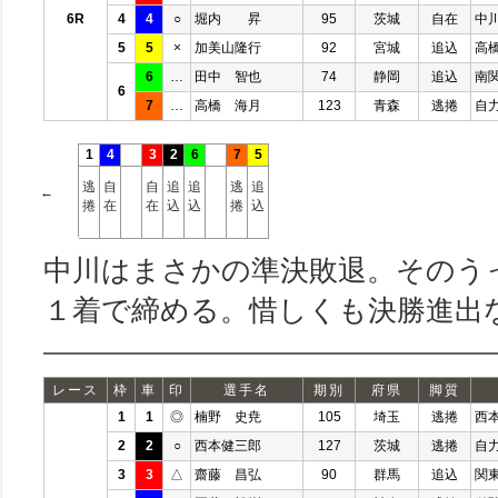
6R
4
4
○
堀内 昇
95
茨城
自在
中
5
5
×
加美山隆行
92
宮城
追込
高
6
…
田中 智也
74
静岡
追込
南
6
7
…
高橋 海月
123
青森
逃捲
自
1
4
3
2
6
7
5
逃
自
自
追
追
逃
追
←
捲
在
在
込
込
捲
込
中川はまさかの準決敗退。そのう
１着で締める。惜しくも決勝進出
レース
枠
車
印
選手名
期別
府県
脚質
1
1
◎
楠野 史尭
105
埼玉
逃捲
西
2
2
○
西本健三郎
127
茨城
逃捲
自
3
3
△
齋藤 昌弘
90
群馬
追込
関