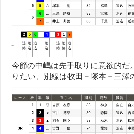
5
5
△
塚本 諭
85
福島
追込
牧
6
…
三澤 勝成
83
宮城
追込
補
6
7
…
井上 典善
66
千葉
追込
近
2
5
6
4
3
1
7
逃
追
追
追
逃
追
追
←
捲
込
込
込
捲
捲
込
今節の中嶋は先手取りに意欲的だ
りたい。別線は牧田－塚本－三澤
レース
枠
車
印
選手名
期別
府県
脚質
1
1
◎
吉原 友彦
83
神奈
自在
自
2
2
○
市川 博章
80
静岡
追込
吉
3
3
▲
羽石 国臣
93
栃木
追込
松
3R
4
4
…
吉野 猛
74
愛知
追込
中