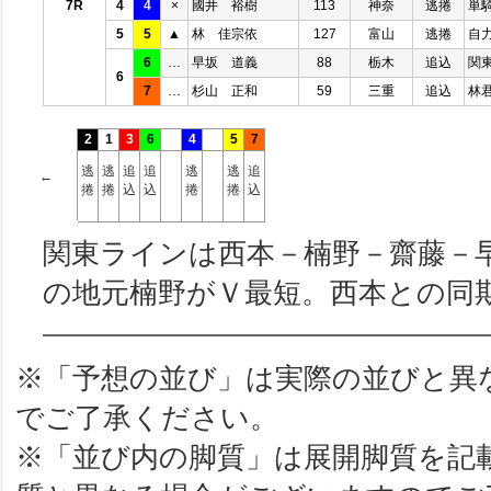
7R
4
4
×
國井 裕樹
113
神奈
逃捲
単
5
5
▲
林 佳宗依
127
富山
逃捲
自
6
…
早坂 道義
88
栃木
追込
関
6
7
…
杉山 正和
59
三重
追込
林
2
1
3
6
4
5
7
逃
逃
追
追
逃
逃
追
←
捲
捲
込
込
捲
捲
込
関東ラインは西本－楠野－齋藤－
の地元楠野がＶ最短。西本との同
※「予想の並び」は実際の並びと異
でご了承ください。
※「並び内の脚質」は展開脚質を記