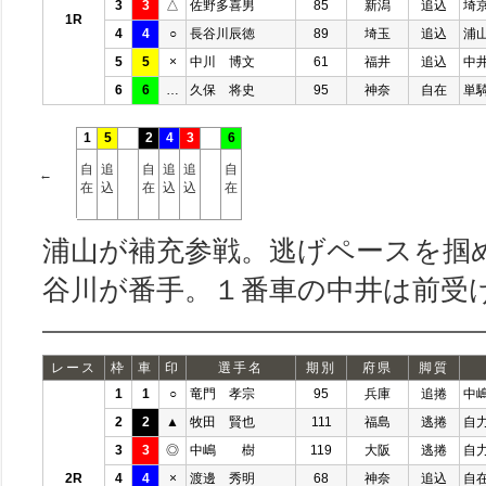
3
3
△
佐野多喜男
85
新潟
追込
埼
1R
4
4
○
長谷川辰徳
89
埼玉
追込
浦
5
5
×
中川 博文
61
福井
追込
中
6
6
…
久保 将史
95
神奈
自在
単
1
5
2
4
3
6
自
追
自
追
追
自
←
在
込
在
込
込
在
浦山が補充参戦。逃げペースを掴
谷川が番手。１番車の中井は前受
レース
枠
車
印
選手名
期別
府県
脚質
1
1
○
竜門 孝宗
95
兵庫
追捲
中
2
2
▲
牧田 賢也
111
福島
逃捲
自
3
3
◎
中嶋 樹
119
大阪
逃捲
自
2R
4
4
×
渡邊 秀明
68
神奈
追込
自