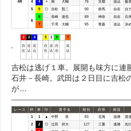
4R
4
4
×
南 大輔
76
京都
追込
薮
5
5
◎
吉松 賢二
90
群馬
自在
自
6
…
長崎 達也
89
神奈
自在
石
6
7
…
千澤 大輔
95
青森
追込
決
3
2
4
5
1
6
7
自
追
追
自
追
自
追
←
在
込
込
在
込
在
込
吉松は逃げ１車。展開も味方に連
石井－長崎。武田は２日目に吉松
が…
レース
枠
車
印
選手名
期別
府県
脚質
1
1
▲
中野 良
83
北海
追捲
渡
2
2
◎
辻田 祥大
127
三重
逃捲
先