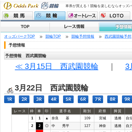
車券が買える！競輪を楽しむならオッズ
オッズパークTOP
競輪TOP
競輪予想情報
西武園競輪予想
予想情報
予想情報 西武園競輪
≪ 3月15日 西武園競輪
｜
3
3月22日 西武園競輪
レース
枠
車
印
選手名
期別
府県
脚質
1
1
▲
奈良 基
109
宮城
逃捲
自
2
2
◎
中 秀平
127
神奈
逃捲
自