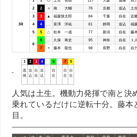
1
1
◎
土生 智徳
127
大阪
逃捲
自
2
2
○
南 大輔
76
京都
追込
土
3
3
▲
福森慎太郎
84
千葉
自在
近
3R
4
4
…
富澤 洋祐
81
静岡
追込
福
5
5
△
松本 一成
77
新潟
自在
藤
6
…
久保 将史
95
神奈
自在
１
6
7
×
藤本 龍也
98
長野
自在
自
1
2
3
4
6
7
5
逃
追
自
追
自
自
自
←
捲
込
在
込
在
在
在
人気は土生。機動力発揮で南と決
乗れているだけに逆転十分。藤本
目。