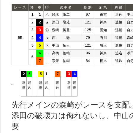
レース
枠
車
印
選手名
期別
府県
脚質
1
1
△
鈴木 謙二
97
東京
追込
中
2
2
▲
添田 龍児
121
神奈
逃捲
自
3
3
◎
森崎 英登
125
愛知
逃捲
自
5R
4
4
○
西 徹
79
石川
追捲
森
5
5
×
中山 拓人
121
埼玉
逃捲
自
6
…
高橋 佑輔
96
神奈
追込
添
6
7
…
宗景 祐樹
84
栃木
追込
自
2
6
5
1
7
3
4
逃
追
逃
追
追
逃
追
←
捲
込
捲
込
込
捲
捲
先行メインの森崎がレースを支配
添田の破壊力は侮れないし、中山
要