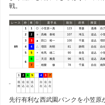
戦。
レース
枠
車
印
選手名
期別
府県
脚質
1
1
◎
小笠原一真
123
青森
逃捲
自
2
2
○
高橋 泰裕
107
埼玉
追込
小
3
3
▲
田口 裕一
100
千葉
追込
増
8R
4
4
△
増田 利明
81
静岡
自在
自
5
5
×
有馬 雄二
90
奈良
追込
小
6
…
天沼 雅貴
96
埼玉
追込
高
6
7
…
相樂 修
78
千葉
自在
南
1
2
6
5
4
3
7
逃
追
追
追
自
追
自
←
捲
込
込
込
在
込
在
先行有利な西武園バンクを小笠原