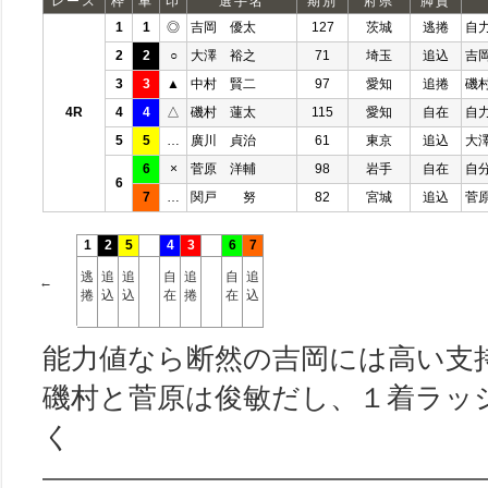
レース
枠
車
印
選手名
期別
府県
脚質
1
1
◎
吉岡 優太
127
茨城
逃捲
自
2
2
○
大澤 裕之
71
埼玉
追込
吉
3
3
▲
中村 賢二
97
愛知
追捲
磯
4R
4
4
△
磯村 蓮太
115
愛知
自在
自
5
5
…
廣川 貞治
61
東京
追込
大
6
×
菅原 洋輔
98
岩手
自在
自
6
7
…
関戸 努
82
宮城
追込
菅
1
2
5
4
3
6
7
逃
追
追
自
追
自
追
←
捲
込
込
在
捲
在
込
能力値なら断然の吉岡には高い支
磯村と菅原は俊敏だし、１着ラッ
く