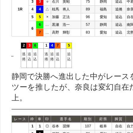
3
3
○
石川 英昭
75
静岡
追込
中
1R
4
4
△
桂馬 将人
89
福島
追捲
奈
5
5
×
加藤 正法
96
愛知
追込
自
6
…
黒瀬 浩一
57
静岡
追込
南
6
7
…
高野 輝彰
83
愛知
追込
北
2
3
6
1
4
7
5
逃
追
追
逃
追
追
追
←
捲
込
込
捲
捲
込
込
静岡で決勝へ進出した中がレース
ツーを推したが、奈良は変幻自在
上。
レース
枠
車
印
選手名
期別
府県
脚質
1
1
◎
谷本 奨輝
107
岐阜
自在
自