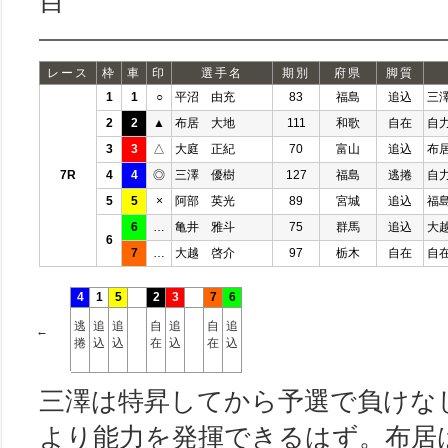
目
レース
枠
車
印
選手名
期別
府県
脚質
1
1
○
平沼 由充
83
福島
追込
三
2
2
▲
布居 大地
111
和歌
自在
自
3
3
△
大庭 正紀
70
富山
追込
布
7R
4
4
◎
三澤 優樹
127
福島
逃捲
自
5
5
×
阿部 英光
89
宮城
追込
福
6
…
亀井 雅斗
75
群馬
追込
大
6
7
…
大越 啓介
97
栃木
自在
自
4
1
5
2
3
7
6
逃
追
追
自
追
自
追
←
捲
込
込
在
込
在
込
三澤は特昇してから予選で負けな
より能力を発揮できるはず。布居