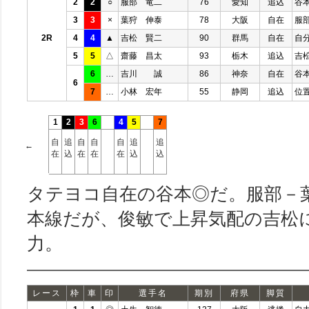
2
2
○
服部 竜二
76
愛知
追込
谷
3
3
×
葉狩 伸泰
78
大阪
自在
服
2R
4
4
▲
吉松 賢二
90
群馬
自在
自
5
5
△
齋藤 昌太
93
栃木
追込
吉
6
…
吉川 誠
86
神奈
自在
谷
6
7
…
小林 宏年
55
静岡
追込
位
1
2
3
6
4
5
7
自
追
自
自
自
追
追
←
在
込
在
在
在
込
込
タテヨコ自在の谷本◎だ。服部－
本線だが、俊敏で上昇気配の吉松
力。
レース
枠
車
印
選手名
期別
府県
脚質