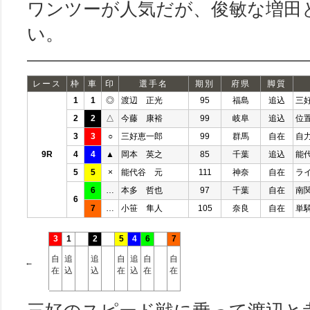
ワンツーが人気だが、俊敏な増田
い。
レース
枠
車
印
選手名
期別
府県
脚質
1
1
◎
渡辺 正光
95
福島
追込
三
2
2
△
今藤 康裕
99
岐阜
追込
位
3
3
○
三好恵一郎
99
群馬
自在
自
9R
4
4
▲
岡本 英之
85
千葉
追込
能
5
5
×
能代谷 元
111
神奈
自在
ラ
6
…
本多 哲也
97
千葉
自在
南
6
7
…
小笹 隼人
105
奈良
自在
単
3
1
2
5
4
6
7
自
追
追
自
追
自
自
←
在
込
込
在
込
在
在