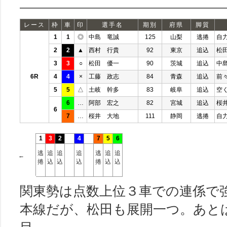
レース
枠
車
印
選手名
期別
府県
脚質
1
1
◎
中島 竜誠
125
山梨
逃捲
自
2
2
▲
西村 行貴
92
東京
追込
松
3
3
○
松田 優一
90
茨城
追込
中
6R
4
4
×
工藤 政志
84
青森
追込
前
5
5
△
土岐 幹多
83
岐阜
追込
空
6
…
阿部 宏之
82
宮城
追込
桜
6
7
…
桜井 大地
111
静岡
逃捲
自
1
3
2
4
7
5
6
逃
追
追
追
逃
追
追
←
捲
込
込
込
捲
込
込
関東勢は点数上位３車での連係で
本線だが、松田も展開一つ。あと