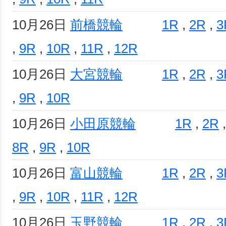
10月26日
前橋競輪
1R
,
2R
,
3
,
9R
,
10R
,
11R
,
12R
10月26日
大宮競輪
1R
,
2R
,
3
,
9R
,
10R
10月26日
小田原競輪
1R
,
2R
8R
,
9R
,
10R
10月26日
富山競輪
1R
,
2R
,
3
,
9R
,
10R
,
11R
,
12R
10月26日
玉野競輪
1R
,
2R
,
3