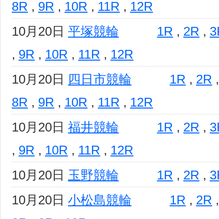
8R
,
9R
,
10R
,
11R
,
12R
10月20日
平塚競輪
1R
,
2R
,
3
,
9R
,
10R
,
11R
,
12R
10月20日
四日市競輪
1R
,
2R
8R
,
9R
,
10R
,
11R
,
12R
10月20日
福井競輪
1R
,
2R
,
3
,
9R
,
10R
,
11R
,
12R
10月20日
玉野競輪
1R
,
2R
,
3
10月20日
小松島競輪
1R
,
2R