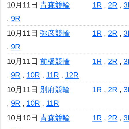
10月11日
青森競輪
1R
,
2R
,
3
,
9R
10月11日
弥彦競輪
1R
,
2R
,
3
,
9R
10月11日
前橋競輪
1R
,
2R
,
3
,
9R
,
10R
,
11R
,
12R
10月11日
別府競輪
1R
,
2R
,
3
,
9R
,
10R
,
11R
10月10日
青森競輪
1R
,
2R
,
3