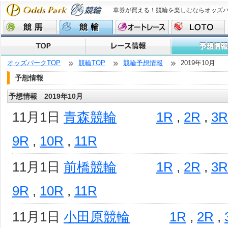
車券が買える！競輪を楽しむならオッズ
オッズパークTOP
競輪TOP
競輪予想情報
2019年10月
予想情報
予想情報 2019年10月
11月1日
青森競輪
1R
,
2R
,
3R
9R
,
10R
,
11R
11月1日
前橋競輪
1R
,
2R
,
3R
9R
,
10R
,
11R
11月1日
小田原競輪
1R
,
2R
,