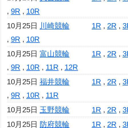
,
9R
,
10R
10月25日
川崎競輪
1R
,
2R
,
3
,
9R
,
10R
10月25日
富山競輪
1R
,
2R
,
3
,
9R
,
10R
,
11R
,
12R
10月25日
福井競輪
1R
,
2R
,
3
,
9R
,
10R
,
11R
10月25日
玉野競輪
1R
,
2R
,
3
10月25日
防府競輪
1R
,
2R
,
3