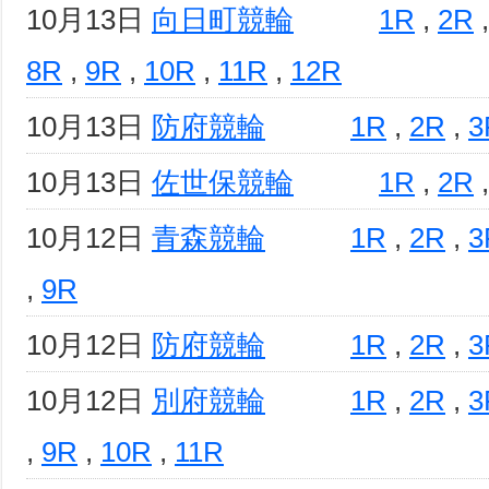
10月13日
向日町競輪
1R
,
2R
8R
,
9R
,
10R
,
11R
,
12R
10月13日
防府競輪
1R
,
2R
,
3
10月13日
佐世保競輪
1R
,
2R
10月12日
青森競輪
1R
,
2R
,
3
,
9R
10月12日
防府競輪
1R
,
2R
,
3
10月12日
別府競輪
1R
,
2R
,
3
,
9R
,
10R
,
11R