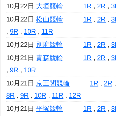
10月22日
大垣競輪
1R
,
2R
,
3
10月22日
松山競輪
1R
,
2R
,
3
,
9R
,
10R
,
11R
10月22日
別府競輪
1R
,
2R
,
3
10月21日
青森競輪
1R
,
2R
,
3
,
9R
,
10R
10月21日
京王閣競輪
1R
,
2R
8R
,
9R
,
10R
,
11R
,
12R
10月21日
平塚競輪
1R
,
2R
,
3