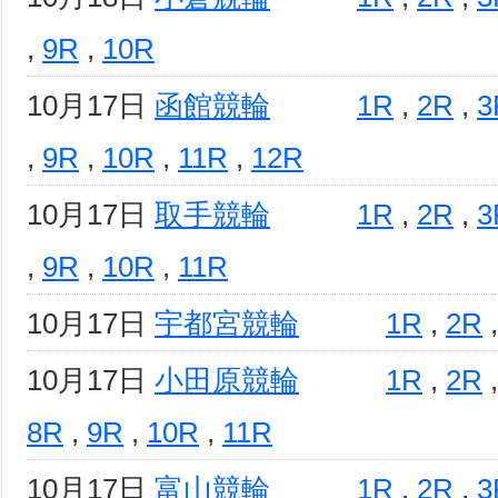
,
9R
,
10R
10月17日
函館競輪
1R
,
2R
,
3
,
9R
,
10R
,
11R
,
12R
10月17日
取手競輪
1R
,
2R
,
3
,
9R
,
10R
,
11R
10月17日
宇都宮競輪
1R
,
2R
10月17日
小田原競輪
1R
,
2R
8R
,
9R
,
10R
,
11R
10月17日
富山競輪
1R
,
2R
,
3