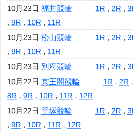
10月23日
福井競輪
1R
,
2R
,
3
,
9R
,
10R
,
11R
10月23日
松山競輪
1R
,
2R
,
3
,
9R
,
10R
,
11R
10月23日
別府競輪
1R
,
2R
,
3
10月22日
京王閣競輪
1R
,
2R
8R
,
9R
,
10R
,
11R
,
12R
10月22日
平塚競輪
1R
,
2R
,
3
,
9R
,
10R
,
11R
,
12R