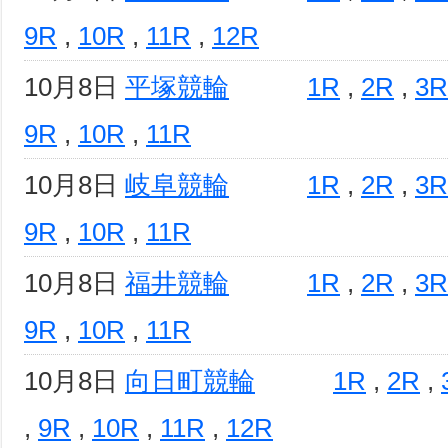
9R
,
10R
,
11R
,
12R
10月8日
平塚競輪
1R
,
2R
,
3R
9R
,
10R
,
11R
10月8日
岐阜競輪
1R
,
2R
,
3R
9R
,
10R
,
11R
10月8日
福井競輪
1R
,
2R
,
3R
9R
,
10R
,
11R
10月8日
向日町競輪
1R
,
2R
,
,
9R
,
10R
,
11R
,
12R