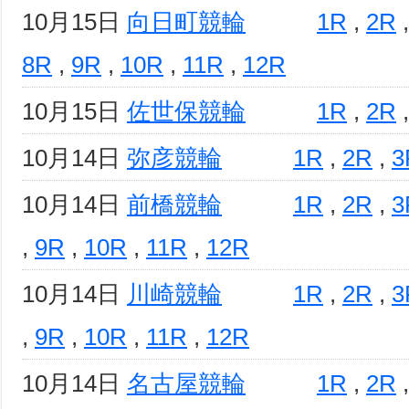
10月15日
向日町競輪
1R
,
2R
8R
,
9R
,
10R
,
11R
,
12R
10月15日
佐世保競輪
1R
,
2R
10月14日
弥彦競輪
1R
,
2R
,
3
10月14日
前橋競輪
1R
,
2R
,
3
,
9R
,
10R
,
11R
,
12R
10月14日
川崎競輪
1R
,
2R
,
3
,
9R
,
10R
,
11R
,
12R
10月14日
名古屋競輪
1R
,
2R