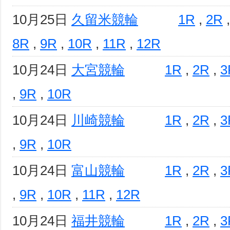
10月25日
久留米競輪
1R
,
2R
8R
,
9R
,
10R
,
11R
,
12R
10月24日
大宮競輪
1R
,
2R
,
3
,
9R
,
10R
10月24日
川崎競輪
1R
,
2R
,
3
,
9R
,
10R
10月24日
富山競輪
1R
,
2R
,
3
,
9R
,
10R
,
11R
,
12R
10月24日
福井競輪
1R
,
2R
,
3