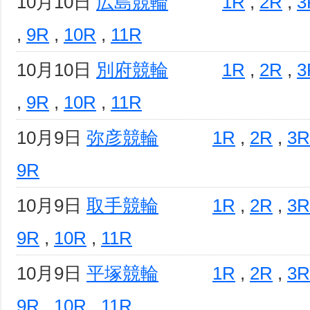
10月10日
広島競輪
1R
,
2R
,
3
,
9R
,
10R
,
11R
10月10日
別府競輪
1R
,
2R
,
3
,
9R
,
10R
,
11R
10月9日
弥彦競輪
1R
,
2R
,
3R
9R
10月9日
取手競輪
1R
,
2R
,
3R
9R
,
10R
,
11R
10月9日
平塚競輪
1R
,
2R
,
3R
9R
,
10R
,
11R