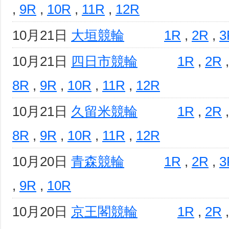
,
9R
,
10R
,
11R
,
12R
10月21日
大垣競輪
1R
,
2R
,
3
10月21日
四日市競輪
1R
,
2R
8R
,
9R
,
10R
,
11R
,
12R
10月21日
久留米競輪
1R
,
2R
8R
,
9R
,
10R
,
11R
,
12R
10月20日
青森競輪
1R
,
2R
,
3
,
9R
,
10R
10月20日
京王閣競輪
1R
,
2R