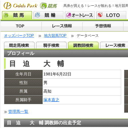
馬券が買える！レースが観れる！地方競
オッズパークTOP
地方競馬TOP
データベース
プロフィール
目 迫 大 輔
生年月日
1981年6月22日
性別
男
所属
高知
所属騎手
塚本直之
管理馬一覧
目 迫 大 輔 調教師の出走予定