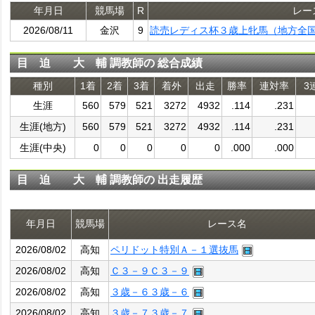
年月日
競馬場
R
レー
2026/08/11
金沢
9
読売レディス杯３歳上牝馬（地方全
目 迫 大 輔 調教師の 総合成績
種別
1着
2着
3着
着外
出走
勝率
連対率
3
生涯
560
579
521
3272
4932
.114
.231
生涯(地方)
560
579
521
3272
4932
.114
.231
生涯(中央)
0
0
0
0
0
.000
.000
目 迫 大 輔 調教師の 出走履歴
年月日
競馬場
レース名
2026/08/02
高知
ペリドット特別Ａ－１選抜馬
2026/08/02
高知
Ｃ３－９Ｃ３－９
2026/08/02
高知
３歳－６３歳－６
2026/08/02
高知
３歳－７３歳－７