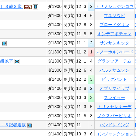
流］３歳３歳
ダ1900
良(晴)
12
3
2
トサノシュジンコウ
ダ1600
良(晴)
10
4
6
フユソウビ
ダ1400
良(晴)
12
8
8
ブロードグリン
ダ1300
良(晴)
11
5
5
キンデアポチャン
３
ダ1300
良(晴)
11
1
2
サンサンキック
ダ1300
良(晴)
11
2
1
スノーホルンロード
Ｂ級以下
ダ1300
良(晴)
12
1
4
グランツアーテム
ダ1300
良(晴)
12
6
4
ハルノサムソン
ダ1400
良(晴)
12
2
3
ビッグバンド
ダ1400
良(晴)
12
8
2
オブリマイラブ
ダ1300
良(晴)
10
3
3
スレイラー
ダ1300
良(晴)
11
3
5
トサノセレナーデ
ダ1300
良(晴)
11
5
8
ノクスパーピリオ
３－５記者選抜
ダ1400
良(晴)
11
-
ハンドレインジ
ダ1400
良(晴)
10
3
6
コンジャンクション