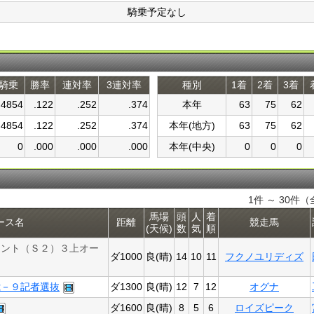
騎乗予定なし
騎乗
勝率
連対率
3連対率
種別
1着
2着
3着
4854
.122
.252
.374
本年
63
75
62
4854
.122
.252
.374
本年(地方)
63
75
62
0
.000
.000
.000
本年(中央)
0
0
0
1件 ～ 30件（
馬場
頭
人
着
ース名
距離
競走馬
(天候)
数
気
順
リント（Ｓ２）３上オー
ダ1000
良(晴)
14
10
11
フクノユリディズ
歳－９記者選抜
ダ1300
良(晴)
12
7
12
オグナ
ダ1600
良(晴)
8
5
6
ロイズピーク