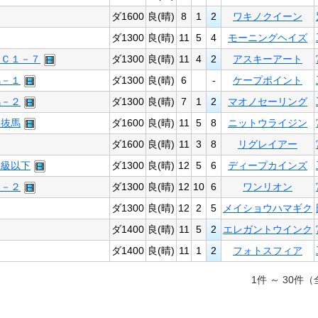
ダ1600
良(晴)
8
1
2
ワキノクイーン
ダ1300
良(晴)
11
5
4
モーニングヘイズ
別Ｃ１－７
ダ1300
良(晴)
11
4
2
アスキーアート
馬－１
ダ1300
良(晴)
6
-
ケープポイント
馬－２
ダ1300
良(晴)
7
1
2
マオノセーリング
選抜馬
ダ1600
良(晴)
11
5
8
ニットウライジン
ダ1600
良(晴)
11
3
8
リグレイアー
Ｃ級以下
ダ1300
良(晴)
12
5
6
ディープカインズ
１－２
ダ1300
良(晴)
12
10
6
ワンリオン
ダ1300
良(晴)
12
2
5
メイショウハマギク
ダ1400
良(晴)
11
5
2
エレガントウインク
ダ1400
良(晴)
11
1
2
フォトスフィア
1件 ～ 30件（