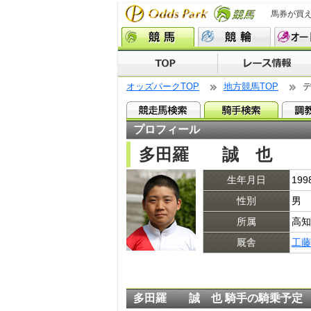
馬券が買
オッズパークTOP
地方競馬TOP
プロフィール
多田羅 誠 也
生年月日
19
性別
男
所属
高知
厩舎
工藤
多田羅 誠 也 騎手の騎乗予定