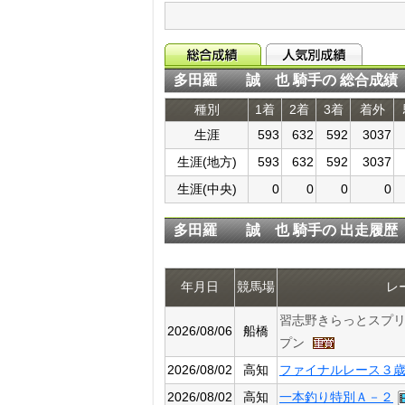
多田羅 誠 也 騎手の 総合成績
種別
1着
2着
3着
着外
生涯
593
632
592
3037
生涯(地方)
593
632
592
3037
生涯(中央)
0
0
0
0
多田羅 誠 也 騎手の 出走履歴
年月日
競馬場
レ
習志野きらっとスプ
2026/08/06
船橋
プン
2026/08/02
高知
ファイナルレース３
2026/08/02
高知
一本釣り特別Ａ－２