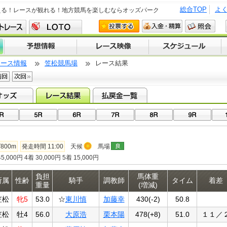
総合TOP
よ
える！レースが観れる！地方競馬を楽しむならオッズパーク
レース情報
笠松競馬場
レース結果
800m
発走時間 11:00
天候
馬場
5,000円 4着 30,000円 5着 15,000円
負担
馬体重
所属
性齢
騎手
調教師
タイム
着差
重量
(増減)
笠松
牝5
53.0
☆
東川慎
加藤幸
430(-2)
50.8
笠松
牡4
56.0
大原浩
栗本陽
478(+8)
51.0
１１／