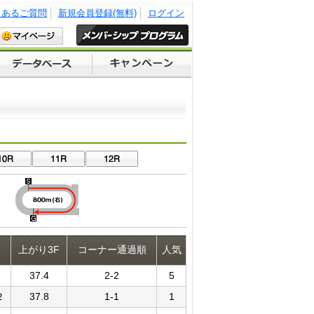
くあるご質問
新規会員登録(無料)
ログイン
上がり3F
コーナー通過順
人気
37.4
2-2
5
２
37.8
1-1
1