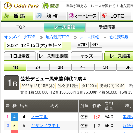
馬券が買える！レースが観れる！地方競
オッズパークTOP
地方競馬TOP
レース情報
笠松競馬場
笠松デビュー馬未勝利戦２歳４
2022年12月15日(木)
笠松:第1競走
ダ1400m
発走時間 10:50
天
賞金 1着 500,000円 2着 150,000円 3着 75,000円 4着 50,000円 5着 25
負担
着
枠
馬番
馬名
所属
性齢
騎手
重量
1
4
4
ノーブル
笠松
牝2
54.0
黒澤
2
5
5
ギザンノフモト
笠松
牡2
55.0
渡邊