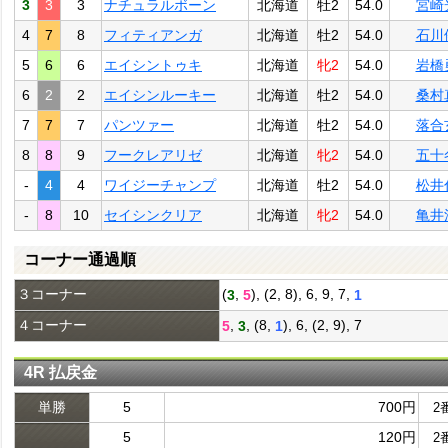
3
3
3
ナチュラルボーン
北海道
牡2
54.0
宮崎
4
7
8
フィティアンガ
北海道
牡2
54.0
石川
5
6
6
エイシントゥキ
北海道
牝2
54.0
岩橋
6
2
2
エイシンルーキー
北海道
牡2
54.0
桑村
7
7
7
パンツァー
北海道
牡2
54.0
落合
8
8
9
フークレアリゼ
北海道
牝2
54.0
五十
-
4
4
ワイジーチャンプ
北海道
牡2
54.0
松井
-
8
10
セイシンクリア
北海道
牝2
54.0
亀井
コーナー通過順
３コーナー
(
,
), (2, 8), 6, 9, 7,
3
5
1
４コーナー
,
, (8,
), 6, (2, 9), 7
5
3
1
4R 払戻金
単勝
5
700円
2
5
120円
2