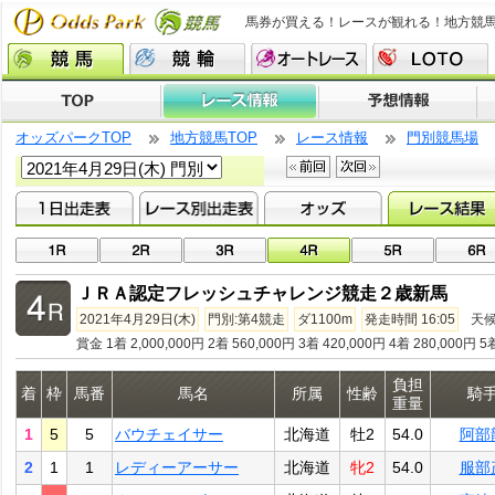
馬券が買える！レースが観れる！地方競
オッズパークTOP
地方競馬TOP
レース情報
門別競馬場
ＪＲＡ認定フレッシュチャレンジ競走２歳新馬
2021年4月29日(木)
門別:第4競走
ダ1100m
発走時間 16:05
天
賞金 1着 2,000,000円 2着 560,000円 3着 420,000円 4着 280,000円 5
負担
着
枠
馬番
馬名
所属
性齢
騎
重量
1
5
5
バウチェイサー
北海道
牡2
54.0
阿部
2
1
1
レディーアーサー
北海道
牝2
54.0
服部