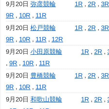
9月20日
弥彦競輪
1R
,
2R
,
3R
9R
,
10R
,
11R
9月20日
松戸競輪
1R
,
2R
,
3R
9R
,
10R
,
11R
,
12R
9月20日
小田原競輪
1R
,
2R
,
,
9R
,
10R
,
11R
9月20日
豊橋競輪
1R
,
2R
,
3R
9R
,
10R
,
11R
9月20日
和歌山競輪
1R
,
2R
,