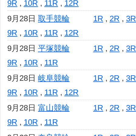
9R
,
10R
,
11R
,
12R
9月28日
取手競輪
1R
,
2R
,
3R
9R
,
10R
,
11R
,
12R
9月28日
平塚競輪
1R
,
2R
,
3R
9R
,
10R
,
11R
9月28日
岐阜競輪
1R
,
2R
,
3R
9R
,
10R
,
11R
,
12R
9月28日
富山競輪
1R
,
2R
,
3R
9R
,
10R
,
11R