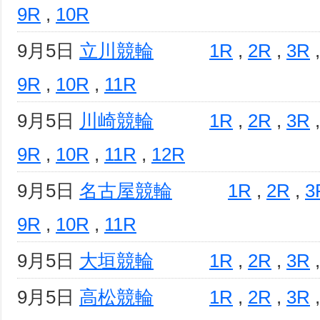
9R
,
10R
9月5日
立川競輪
1R
,
2R
,
3R
9R
,
10R
,
11R
9月5日
川崎競輪
1R
,
2R
,
3R
9R
,
10R
,
11R
,
12R
9月5日
名古屋競輪
1R
,
2R
,
3
9R
,
10R
,
11R
9月5日
大垣競輪
1R
,
2R
,
3R
9月5日
高松競輪
1R
,
2R
,
3R