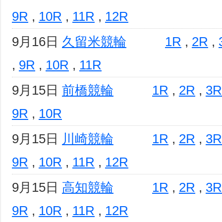
9R
,
10R
,
11R
,
12R
9月16日
久留米競輪
1R
,
2R
,
,
9R
,
10R
,
11R
9月15日
前橋競輪
1R
,
2R
,
3R
9R
,
10R
9月15日
川崎競輪
1R
,
2R
,
3R
9R
,
10R
,
11R
,
12R
9月15日
高知競輪
1R
,
2R
,
3R
9R
,
10R
,
11R
,
12R