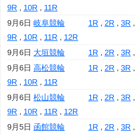
9R
,
10R
,
11R
9月6日
岐阜競輪
1R
,
2R
,
3R
9R
,
10R
,
11R
,
12R
9月6日
大垣競輪
1R
,
2R
,
3R
9月6日
高松競輪
1R
,
2R
,
3R
9R
,
10R
,
11R
9月6日
松山競輪
1R
,
2R
,
3R
9R
,
10R
,
11R
,
12R
9月5日
函館競輪
1R
,
2R
,
3R