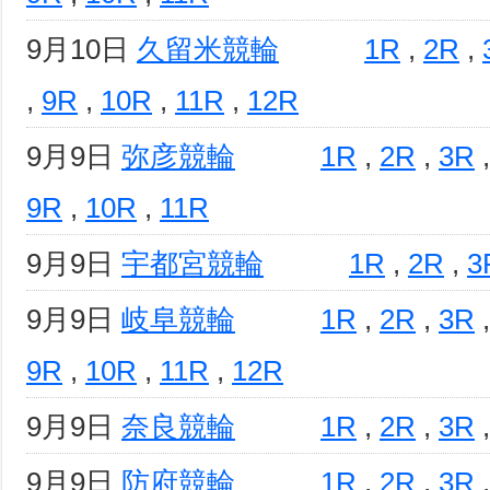
9月10日
久留米競輪
1R
,
2R
,
,
9R
,
10R
,
11R
,
12R
9月9日
弥彦競輪
1R
,
2R
,
3R
9R
,
10R
,
11R
9月9日
宇都宮競輪
1R
,
2R
,
3
9月9日
岐阜競輪
1R
,
2R
,
3R
9R
,
10R
,
11R
,
12R
9月9日
奈良競輪
1R
,
2R
,
3R
9月9日
防府競輪
1R
,
2R
,
3R