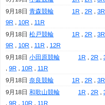
9月18日
青森競輪
1R
,
2R
,
3R
9R
,
10R
,
11R
9月18日
松戸競輪
1R
,
2R
,
3R
9R
,
10R
,
11R
,
12R
9月18日
小田原競輪
1R
,
2R
,
,
9R
,
10R
,
11R
9月18日
奈良競輪
1R
,
2R
,
3R
9月18日
和歌山競輪
1R
,
2R
,
,
9R
,
10R
,
11R