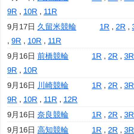
9R
,
10R
,
11R
9月17日
久留米競輪
1R
,
2R
,
,
9R
,
10R
,
11R
9月16日
前橋競輪
1R
,
2R
,
3R
9R
,
10R
9月16日
川崎競輪
1R
,
2R
,
3R
9R
,
10R
,
11R
,
12R
9月16日
奈良競輪
1R
,
2R
,
3R
9月16日
高知競輪
1R
,
2R
,
3R