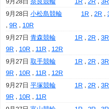
9月28日
奈良競輪
1R
,
2R
,
3R
9月28日
小松島競輪
1R
,
2R
,
,
9R
,
10R
9月27日
青森競輪
1R
,
2R
,
3R
9R
,
10R
,
11R
,
12R
9月27日
取手競輪
1R
,
2R
,
3R
9R
,
10R
,
11R
,
12R
9月27日
平塚競輪
1R
,
2R
,
3R
9R
,
10R
,
11R