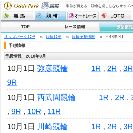
車券が買える！競輪を楽しむならオッズ
オッズパークTOP
競輪TOP
競輪予想情報
2018年9月
予想情報
予想情報 2018年9月
10月1日
弥彦競輪
1R
,
2R
,
3R
9R
10月1日
西武園競輪
1R
,
2R
,
,
9R
,
10R
,
11R
10月1日
川崎競輪
1R
,
2R
,
3R