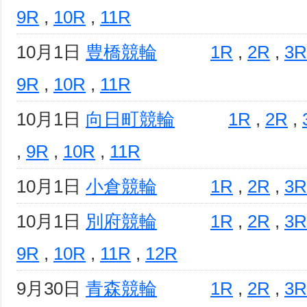
9R
,
10R
,
11R
10月1日
豊橋競輪
1R
,
2R
,
3R
9R
,
10R
,
11R
10月1日
向日町競輪
1R
,
2R
,
,
9R
,
10R
,
11R
10月1日
小倉競輪
1R
,
2R
,
3R
10月1日
別府競輪
1R
,
2R
,
3R
9R
,
10R
,
11R
,
12R
9月30日
青森競輪
1R
,
2R
,
3R