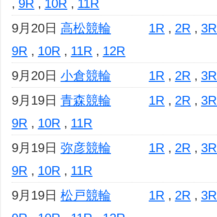
,
9R
,
10R
,
11R
9月20日
高松競輪
1R
,
2R
,
3R
9R
,
10R
,
11R
,
12R
9月20日
小倉競輪
1R
,
2R
,
3R
9月19日
青森競輪
1R
,
2R
,
3R
9R
,
10R
,
11R
9月19日
弥彦競輪
1R
,
2R
,
3R
9R
,
10R
,
11R
9月19日
松戸競輪
1R
,
2R
,
3R