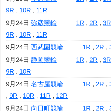
9R
,
10R
,
11R
9月24日
弥彦競輪
1R
,
2R
,
3R
9R
,
10R
,
11R
9月24日
西武園競輪
1R
,
2R
,
9月24日
静岡競輪
1R
,
2R
,
3R
9R
,
10R
9月24日
名古屋競輪
1R
,
2R
,
,
9R
,
10R
,
11R
,
12R
9月24日
向日町競輪
1R
,
2R
,