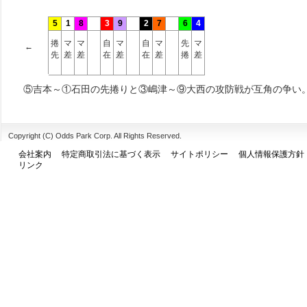
5
1
8
3
9
2
7
6
4
捲
マ
マ
自
マ
自
マ
先
マ
←
先
差
差
在
差
在
差
捲
差
⑤吉本～①石田の先捲りと③嶋津～⑨大西の攻防戦が互角の争い
Copyright (C) Odds Park Corp. All Rights Reserved.
会社案内
特定商取引法に基づく表示
サイトポリシー
個人情報保護方針
リンク