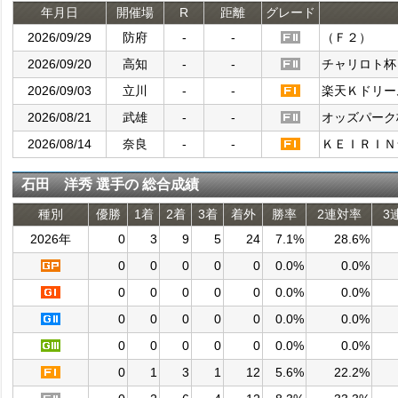
年月日
開催場
R
距離
グレード
2026/09/29
防府
-
-
（Ｆ２）
2026/09/20
高知
-
-
チャリロト杯
2026/09/03
立川
-
-
楽天Ｋドリー
2026/08/21
武雄
-
-
オッズパーク
2026/08/14
奈良
-
-
ＫＥＩＲＩＮ
石田 洋秀 選手の 総合成績
種別
優勝
1着
2着
3着
着外
勝率
2連対率
3
2026年
0
3
9
5
24
7.1%
28.6%
0
0
0
0
0
0.0%
0.0%
0
0
0
0
0
0.0%
0.0%
0
0
0
0
0
0.0%
0.0%
0
0
0
0
0
0.0%
0.0%
0
1
3
1
12
5.6%
22.2%