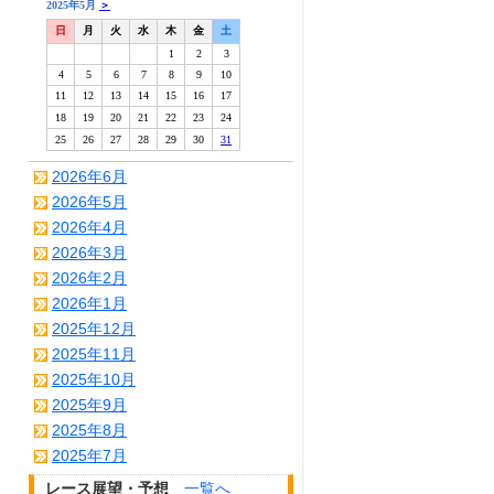
2026年6月
2026年5月
2026年4月
2026年3月
2026年2月
2026年1月
2025年12月
2025年11月
2025年10月
2025年9月
2025年8月
2025年7月
レース展望・予想
一覧へ