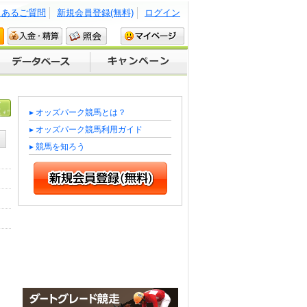
くあるご質問
新規会員登録(無料)
ログイン
▸ オッズパーク競馬とは？
▸ オッズパーク競馬利用ガイド
▸ 競馬を知ろう