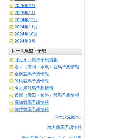
2025年2月
2025年1月
2024年12月
2024年11月
2024年10月
2024年9月
レース展望・予想
ばんえい競馬予想情報
岩手（盛岡・水沢）競馬予想情報
金沢競馬予想情報
笠松競馬予想情報
名古屋競馬予想情報
兵庫（園田・姫路）競馬予想情報
高知競馬予想情報
佐賀競馬予想情報
ページ先頭へ↑
地方競馬予想情報
地方競馬ならオッズパーク競馬