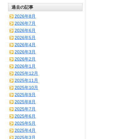
過去の記事
2026年8月
2026年7月
2026年6月
2026年5月
2026年4月
2026年3月
2026年2月
2026年1月
2025年12月
2025年11月
2025年10月
2025年9月
2025年8月
2025年7月
2025年6月
2025年5月
2025年4月
2025年3月