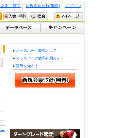
くあるご質問
新規会員登録(無料)
ログイン
▸ オッズパーク競馬とは？
▸ オッズパーク競馬利用ガイド
▸ 競馬を知ろう
月→